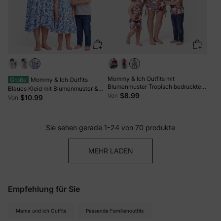
Mommy & Ich Outfits mit
Große
Mommy & Ich Outfits
Blumenmuster Tropisch bedrucktes
Blaues Kleid mit Blumenmuster &
Spaghettiträger-Körperbetontes
$8.99
Von
Colorblock-T-Shirt-Set, Mommy
$10.99
Von
Kleid für Mama & Tochter,
Daddy und Ich Sommer
Colorblock-T-Shirts für Papa & Sohn
Strandurlaub Koordination Blau
Perfekt für Sommerurlaube &
Familienfotos Rot
Sie sehen gerade 1-24 von 70 produkte
MEHR LADEN
Empfehlung für Sie
Mama und ich Outfits
Passende Familienoutfits