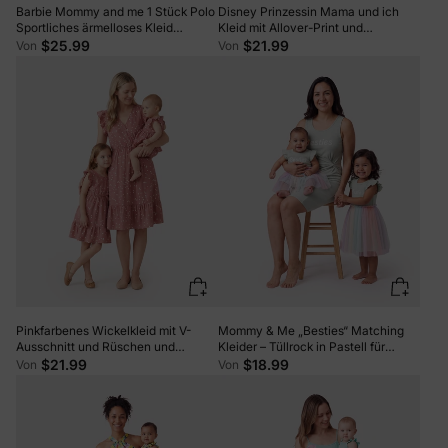
Barbie Mommy and me 1 Stück Polo
Disney Prinzessin Mama und ich
Sportliches ärmelloses Kleid
Kleid mit Allover-Print und
Fuchsie
Blumenmuster rosa
$25.99
$21.99
Von
Von
Pinkfarbenes Wickelkleid mit V-
Mommy & Me „Besties“ Matching
Ausschnitt und Rüschen und
Kleider – Tüllrock in Pastell für
flatternden Ärmeln für Mama und
Mädchen, geripptes Bodycon-Kleid
$21.99
$18.99
Von
Von
mich pinkywhite
für Mama, perfekt für
Familienausflüge & Fotos in
Hellgrün