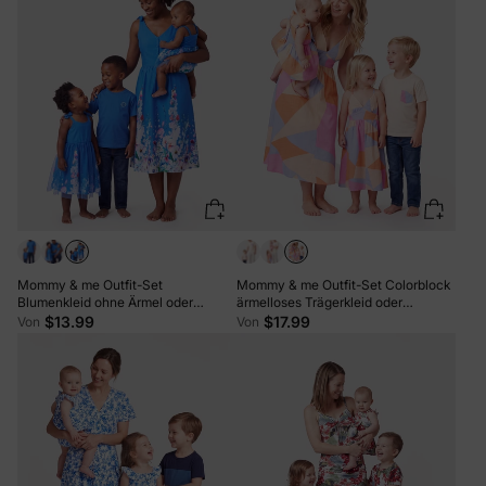
Mommy & me Outfit-Set
Mommy & me Outfit-Set Colorblock
Blumenkleid ohne Ärmel oder
ärmelloses Trägerkleid oder
Kurzarm-T-Shirt Blau
Kurzarm-T-Shirt Mehrfarbig
$13.99
$17.99
Von
Von