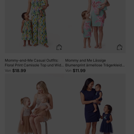
Mommy-and-Me Casual Outfits:
Mommy and Me Lässige
Floral Print Camisole Top und Wide-
Blumenprint ärmellose Trägerkleider
leg Pants Set für Mama, Trägerkleid
Hellgrün
$18.99
$11.99
Von
Von
für Mädchen, Bodysuit für Baby-
Mädchen Gelb