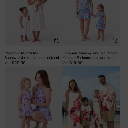
Passende Mom & Me
Passende Mommy-and-Me Resort-
Baumwollkleider mit Lochstickerei,
Kleider – Farbenfrohes abstraktes
Gerafften Kleidern und Rüschen-
Print-Halter-Kragen-Kleid mit
$22.99
$19.99
Von
Von
Trägern, Perfekt für
Shorts, Schicke Sommer-Urlaubs-
Sommerausflüge & Familienfotos
Outfits Mehrfarbig
Weiß