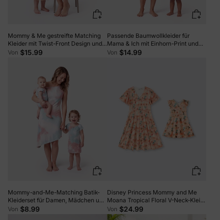
Mommy & Me gestreifte Matching
Passende Baumwollkleider für
Kleider mit Twist-Front Design und
Mama & Ich mit Einhorn-Print und
Tüllrock – perfekt für Sommer-
Tüllrock für Mädchen, geknotetes
$15.99
$14.99
Von
Von
Familienausflüge & Fotos in Khaki
Kleid für Mama, perfekt für
Familienausflüge und Fotos,
Dunkelblau
Mommy-and-Me-Matching Batik-
Disney Princess Mommy and Me
Kleiderset für Damen, Mädchen und
Moana Tropical Floral V-Neck-Kleid
Baby-Overall in Mehrfarbig.
Orange
$8.99
$24.99
Von
Von