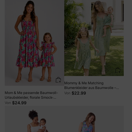
Mommy & Me Matching
Blumenkleider aus Baumwolle –
Button-Down Smock Kleid mit
$22.99
Mom & Me passende Baumwoll-
Von
floralen Trägern für Mama,
Urlaubskleider, florale Smock-
Rüschenkleid mit Schleife für Baby
Kleider mit Rüschen-Trägern für
$24.99
Von
Mädchen, perfekt für Sommer-
Sommer-Familienausflüge & Fotos,
Familienausflüge & Fotos in
Mehrfarbig
Hellgrün