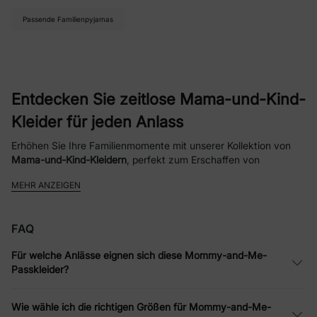
Passende Familienpyjamas
Entdecken Sie zeitlose Mama-und-Kind-
Kleider für jeden Anlass
Erhöhen Sie Ihre Familienmomente mit unserer Kollektion von
Mama-und-Kind-Kleidern
, perfekt zum Erschaffen von
kostbaren Erinnerungen. Ob Sie nach
passenden Mama-und-
MEHR ANZEIGEN
Kind-Kleidern
suchen, die Stil und Komfort vereinen, oder
eleganten
passenden Kleidern für Mutter und Tochter
für
besondere Ereignisse, unser Sortiment bietet für jeden etwas.
FAQ
Von lockeren Ausflügen bis zu festlichen Zusammenkünften wie
Hochzeiten oder Fotoshootings helfen diese Outfits Ihnen und
Für welche Anlässe eignen sich diese Mommy-and-Me-
Ihrem Kleinen, mühelos zu koordinieren. Erkunden Sie Optionen
Passkleider?
wie
Mama-und-Kind-Kleider für Fotoshootings
oder
Mama-und-
Kind-Kleider für Hochzeiten
, um diese bildperfekten Momente
festzuhalten – besonders für Ihre
Familienfotos im Sommer
Wie wähle ich die richtigen Größen für Mommy-and-Me-
2026
, die mit abgestimmten Looks die Blicke auf sich ziehen