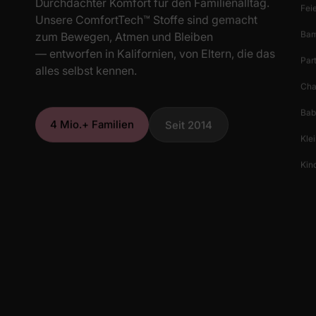
Durchdachter Komfort für den Familienalltag.
Fei
Unsere ComfortTech™ Stoffe sind gemacht
Bam
zum Bewegen, Atmen und Bleiben
— entworfen in Kalifornien, von Eltern, die das
Par
alles selbst kennen.
Cha
Bab
4 Mio.+ Familien
Seit 2014
Klei
Kind