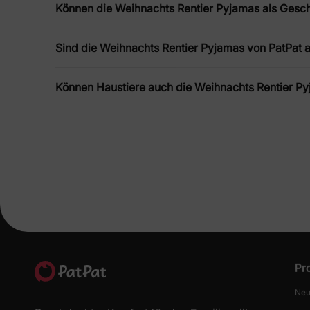
Langlebiger Komfort in Weihnachts
Können die Weihnachts Rentier Pyjamas als Gesc
Die Weihnachts-Rentier-Pyjamas von PatPat kombinieren f
die lebendigen Rentierdrucke auch nach wiederholtem W
Sind die Weihnachts Rentier Pyjamas von PatPat 
Vielfalt an Stilen in Weihnachts-Re
Können Haustiere auch die Weihnachts Rentier P
PatPat bietet Weihnachts-Rentier-Pyjamas in verschieden
Dunkeln leuchtenden Designs oder Fleece-Pyjamas für ext
Pr
Neu