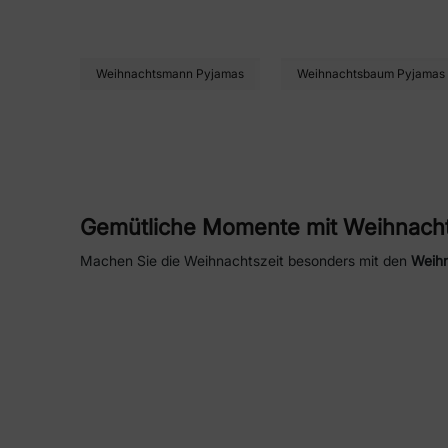
Weihnachtsmann Pyjamas
Weihnachtsbaum Pyjamas
Gemütliche Momente mit Weihnacht
Machen Sie die Weihnachtszeit besonders mit den
Weihn
festlichen Spaß ins Schlafengehen. Hergestellt aus wei
Winternächten bequem.
Familienzusammenhalt in Weihnach
Schaffen Sie unvergessliche Erinnerungen mit passenden
Abende zu Hause, lassen diese Pyjamas alle – von den Kle