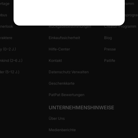
ertage
Versandinformationen
Partnerprogramm
bus
Rückgabe Starten
Empfehlungsprogr
tnerlook
Rückgabebestimmungen
Creator-Programm
raktere
Einkaufssicherheit
Blog
y (0–2 J.)
Hilfe-Center
Presse
nkind (2–6 J.)
Kontakt
Patlife
er (5–12 J.)
Datenschutz Verwalten
Geschenkkarte
PatPat Bewertungen
UNTERNEHMENSHINWEISE
Über Uns
Medienberichte