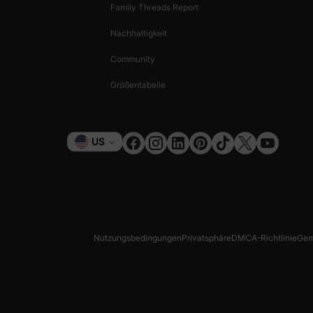
Family Threads Report
Nachhaltigkeit
Community
Größentabelle
Währung
US
Nutzungsbedingungen
Privatsphäre
DMCA-Richtlinie
Gem