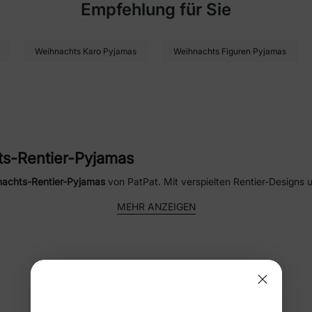
Empfehlung für Sie
Weihnachts Karo Pyjamas
Weihnachts Figuren Pyjamas
s-Rentier-Pyjamas
achts-Rentier-Pyjamas
von PatPat. Mit verspielten Rentier-Designs
chem, atmungsaktivem Stoff, halten die Weihnachts-Rentier-Pyjamas B
MEHR ANZEIGEN
ts-Rentier-Pyjamas
 Weihnachts-Rentier-Pyjamas für die ganze Familie. Perfekt für den
Häufig gestellte Fragen
insten bis zu Erwachsenen und sogar Haustieren – die Saison stilvoll