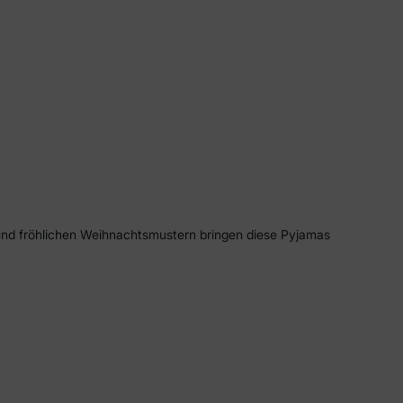
 und fröhlichen Weihnachtsmustern bringen diese Pyjamas
abys, Kinder, Erwachsene und Haustiere in kalten
 Weihnachtsmorgen, Familienfotos oder gemütliche
 und komfortabel feiern.