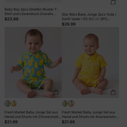
Baby Boy 2pcs Streifen Muster T-
Shirt und Löwendruck Overalls
Star Wars Baby Junge 2pcs Yoda /
Shorts Set khaki
$23.99
Darth Vader / R2-D2 / C-3PO
Kindliche Charakter Grafik
$26.99
Longsleeves Bodysuit und Hosen
Sets hellblau
Fresh Market Baby Junge Set aus
Fresh Market Baby Junge Set aus
Hemd und Shorts mit Zitronenmotiv
Hemd und Shorts mit Ananasmotiv
türkis
gelb
$21.99
$21.99