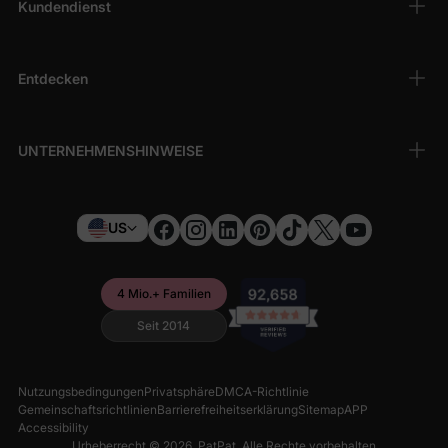
Kundendienst
Sie ein reibungsloses Einkaufserlebnis mit sicheren Zahlungen,
schnellem Versand und einem engagierten Kundendienstteam,
das Ihnen gerne zur Seite steht.
Entdecken
Beginnen Sie die entzückende Reise, Ihren Babyjungen mit
PatPat einzukleiden, wo Stil auf Komfort und Qualität trifft.
UNTERNEHMENSHINWEISE
US
4 Mio.+ Familien
Seit 2014
Nutzungsbedingungen
Privatsphäre
DMCA-Richtlinie
Gemeinschaftsrichtlinien
Barrierefreiheitserklärung
Sitemap
APP
Accessibility
Urheberrecht © 2026,
PatPat
. Alle Rechte vorbehalten