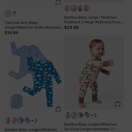
Bambus Baby Junge / Mädchen
Farbblock 2-Wege-Reißverschluss
Tom und Jerry Baby
Strampler Anti-Rutsch Langarm
$24.99
Jungen/Mädchen Süßer Musterprint
Strampler grün
Strampelanzug Gelb
$14.99
+3
+3
Bambus Baby Jungen/Mädchen
2er-Pack Langarmstrampler 2-
Bambus Baby Jungen/Mädchen