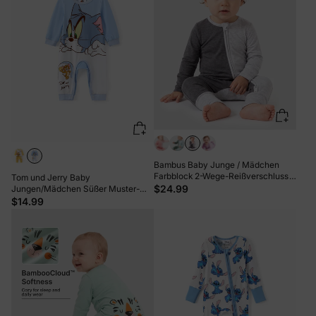
Bambus Baby Junge / Mädchen
Farbblock 2-Wege-Reißverschluss
Tom und Jerry Baby
Strampler Anti-Rutsch Langarm
$24.99
Jungen/Mädchen Süßer Muster-
Strampler grau
Print Strampler Blau
$14.99