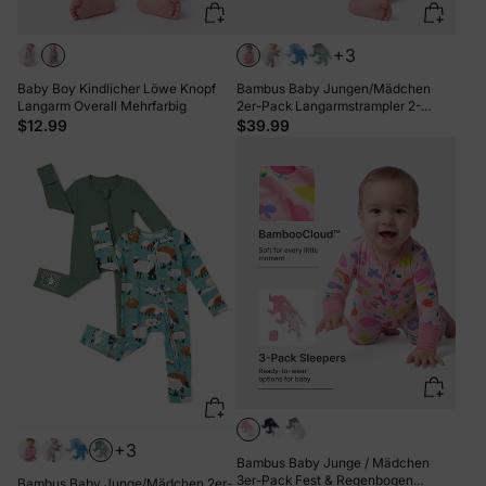
+3
Baby Boy Kindlicher Löwe Knopf
Bambus Baby Jungen/Mädchen
Langarm Overall Mehrfarbig
2er-Pack Langarmstrampler 2-
Wege-Reißverschluss Anti-Rutsch-
$12.99
$39.99
Footie. rosa
+3
Bambus Baby Junge / Mädchen
3er-Pack Fest & Regenbogen
Bambus Baby Junge/Mädchen 2er-