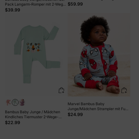
Bedruckt 2-Wege-Reißverschluss
$59.99
Pack Langarm-Romper mit 2-Wege-
Strampler Anti-Rutsch
Reißverschluss Anti-Rutsch-Footie.
$39.99
Langarmfußball rosa
Grün
Marvel Bambus Baby
Junge/Mädchen Strampler mit Fuß
Bambus Baby Junge / Mädchen
Spider-Man mit 2-Wege-
$24.99
Kindliches Tiermuster 2-Wege-
Reißverschluss rutschfest
Reißverschluss Strampler Footie
$22.99
langärmelig blau
grün