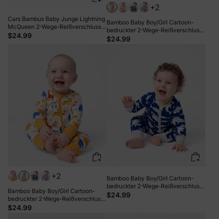
+2
Cars Bambus Baby Junge Lightning
Bamboo Baby Boy/Girl Cartoon-
McQueen 2-Wege-Reißverschluss-
bedruckter 2-Wege-Reißverschluss-
Strampler Anti-Rutsch-Langarm-
$24.99
Strampler Anti-Rutsch Langarm-
$24.99
Footie Blau
Footie Blassgelb
+2
Bamboo Baby Boy/Girl Cartoon-
bedruckter 2-Wege-Reißverschluss-
Bamboo Baby Boy/Girl Cartoon-
Strampler Anti-Rutsch Langarm-
$24.99
bedruckter 2-Wege-Reißverschluss-
Footie Tiefblau
Strampler Anti-Rutsch Langarm-
$24.99
Footie Gelb