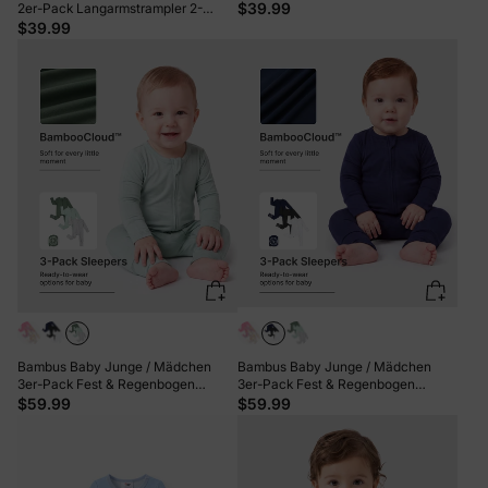
Wege-Reißverschluss Anti-Rutsch-
$39.99
2er-Pack Langarmstrampler 2-
Footie. Kaffee
Wege-Reißverschluss Anti-Rutsch-
$39.99
Footie. blau
Bambus Baby Junge / Mädchen
Bambus Baby Junge / Mädchen
3er-Pack Fest & Regenbogen
3er-Pack Fest & Regenbogen
Bedruckt 2-Wege-Reißverschluss
Bedruckt 2-Wege-Reißverschluss
$59.99
$59.99
Strampler Anti-Rutsch
Strampler Anti-Rutsch
Langarmfußball dunkelblau
Langarmfußball grün