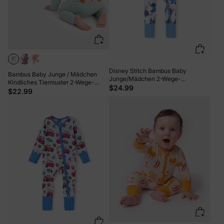
Disney Stitch Bambus Baby
Bambus Baby Junge / Mädchen
Junge/Mädchen 2-Wege-
Kindliches Tiermuster 2-Wege-
Reißverschluss-Strampler Anti-
$24.99
Reißverschluss Strampler Footie
$22.99
Rutsch Langarm-Füßchen Blau
grün