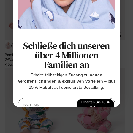
Schließe dich unseren
über 4 Millionen
Bamboo Baby Girl Elegant Printed
Baby Boy Kindlicher Löwe Knopf
2-Way Zip Onesies Anti-Rutsch-
Langarm Overall weiß
Familien an
Langarm-Footie mit Haarband Pink-
$24.99
$12.99
Lila
Erhalte frühzeitigen Zugang zu
neuen
Veröffentlichungen & exklusiven Vorteilen
– plus
15 % Rabatt
auf deine erste Bestellung.
Erhalten Sie 15 %
Ihre E-Mail
Rabatt
Indem Sie sich anmelden, stimmen Sie unserer
Datenschutzerklärung
zu