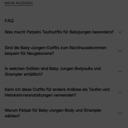
MEHR ANZEIGEN
Elegante Baby Jungen Tauf Outfits
Sorgen Sie dafür, dass Ihr Kleiner an seinem Tauftag
FAQ
bezaubernd aussieht – mit unseren sorgfältig ausgewählten
Baby Jungen Tauf Outfits. Jedes Stück wird mit Liebe zum
Was macht Patpats Taufoutfits für Babyjungen besonders?
Detail gefertigt, aus weichen Stoffen, die so sanft zur Haut sind
wie sie elegant wirken.
Sind die Baby-Jungen-Outfits zum Nachhausekommen
Kuschelige Baby Jungen Heimkehr
bequem für Neugeborene?
Outfits
In welchen Größen sind Baby Jungen Bodysuits und
Feiern Sie seine erste Heimreise mit unseren charmanten Baby
Strampler erhältlich?
Jungen Heimkehr Outfits. Diese Outfits sind so gestaltet, dass
sie Komfort und Stil vereinen – perfekt, um Ihren kleinen Jungen
Kann ich diese Outfits für andere Anlässe als Taufen und
in seinem neuen Zuhause willkommen zu heißen.
Heimkehrveranstaltungen verwenden?
Entdecken Sie unsere gesamte Auswahl
Warum Patpat für Baby-Jungen-Body und Strampler
an Babykleidung
wählen?
Stöbern Sie durch unsere umfassende Kollektion an