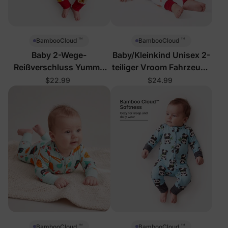
™
™
BambooCloud
BambooCloud
Baby 2-Wege-
Baby/Kleinkind Unisex 2-
Reißverschluss Yummy
teiliger Vroom Fahrzeuge
Food Strampler
Schlafanzug
$22.99
$24.99
™
™
BambooCloud
BambooCloud