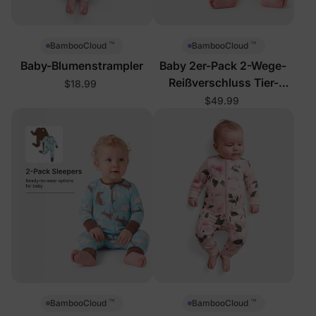
™
™
BambooCloud
BambooCloud
Baby-Blumenstrampler
Baby 2er-Pack 2-Wege-
Reißverschluss Tier-
$18.99
Strampler
$49.99
™
™
BambooCloud
BambooCloud