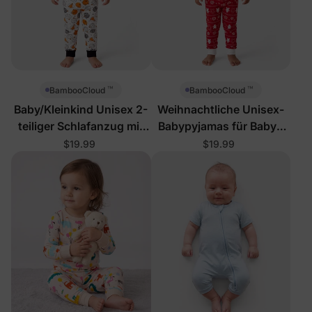
™
™
BambooCloud
BambooCloud
Baby/Kleinkind Unisex 2-
Weihnachtliche Unisex-
teiliger Schlafanzug mit
Babypyjamas für Babys
lachenden Kürbissen
und Kleinkinder, 2-teilig,
$19.99
$19.99
mit Lebkuchen-Rentier-
Motiv