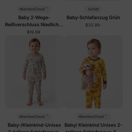
™
Schlaf
BambooCloud
Baby 2-Wege-
Baby-Schlafanzug Grün
Reißverschluss Niedlicher
$32.99
Essen-Strampler
$19.99
™
™
BambooCloud
BambooCloud
Baby-/Kleinkind-Unisex
Baby/ Kleinkind Unisex 2-
2-teiliges Schlafanzug-
teiliges Schlafanzug-Set