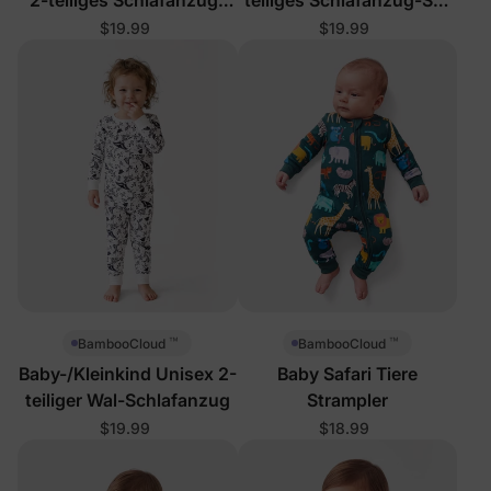
Set mit wilden
mit schläfrigen Faultieren
$19.99
$19.99
Tiergesichtern
™
™
BambooCloud
BambooCloud
Baby-/Kleinkind Unisex 2-
Baby Safari Tiere
teiliger Wal-Schlafanzug
Strampler
$19.99
$18.99