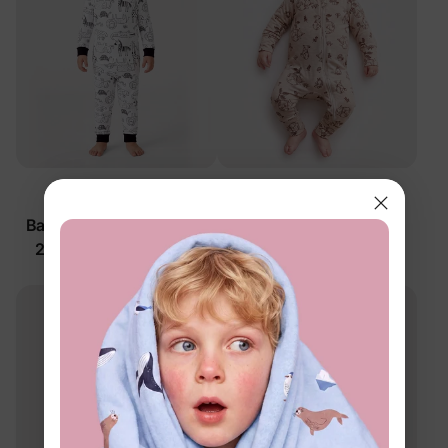
™
Schlaf
BambooCloud
Baby-/Kleinkind-Unisex
Baby-Schlafanzug
2-teiliges Safari-Tier-
Aprikose
Schlafanzug-Set
$19.99
$43.99