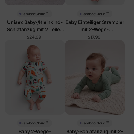
™
™
BambooCloud
BambooCloud
Unisex Baby-/Kleinkind-
Baby Einteiliger Strampler
Schlafanzug mit 2 Teilen
mit 2-Wege-
und Geburtstagsmotiven
Reißverschluss
$24.99
$17.99
™
™
BambooCloud
BambooCloud
Baby 2-Wege-
Baby-Schlafanzug mit 2-