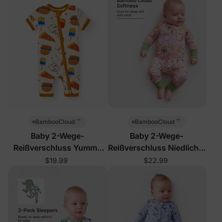
™
™
BambooCloud
BambooCloud
Baby 2-Wege-
Baby 2-Wege-
Reißverschluss Yummy
Reißverschluss Niedlicher
Food Strampler
Food Footie
$19.99
$22.99