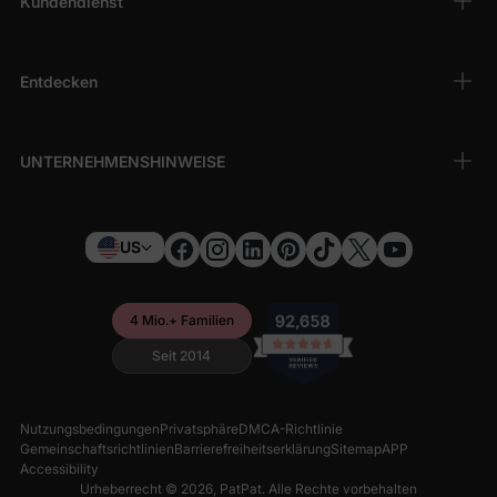
Kundendienst
Entdecken
UNTERNEHMENSHINWEISE
US
4 Mio.+ Familien
Seit 2014
Nutzungsbedingungen
Privatsphäre
DMCA-Richtlinie
Gemeinschaftsrichtlinien
Barrierefreiheitserklärung
Sitemap
APP
Accessibility
Urheberrecht © 2026,
PatPat
. Alle Rechte vorbehalten