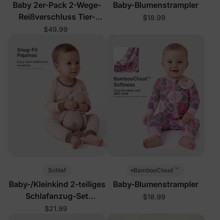
Baby 2er-Pack 2-Wege-
Baby-Blumenstrampler
Reißverschluss Tier-
$18.99
Strampler
$49.99
™
Schlaf
BambooCloud
Baby-/Kleinkind 2-teiliges
Baby-Blumenstrampler
Schlafanzug-Set
$18.99
Aprikose
$21.99