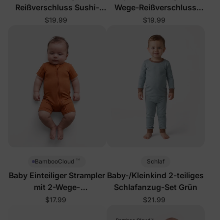
Reißverschluss Sushi-
Wege-Reißverschluss
Strampler
und Fußteil, einfarbig
$19.99
$19.99
™
Schlaf
BambooCloud
Baby Einteiliger Strampler
Baby-/Kleinkind 2-teiliges
mit 2-Wege-
Schlafanzug-Set Grün
Reißverschluss
$17.99
$21.99