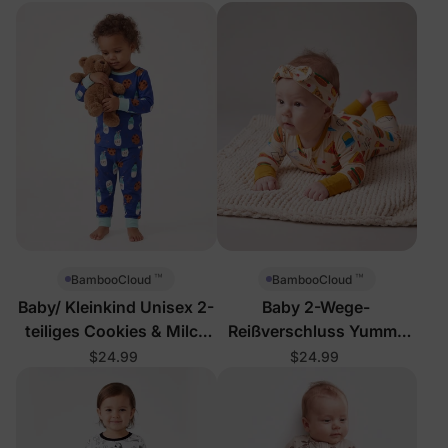
™
™
BambooCloud
BambooCloud
Baby/ Kleinkind Unisex 2-
Baby 2-Wege-
teiliges Cookies & Milch
Reißverschluss Yummy
Schlafanzug-Set
Food Strampler
$24.99
$24.99