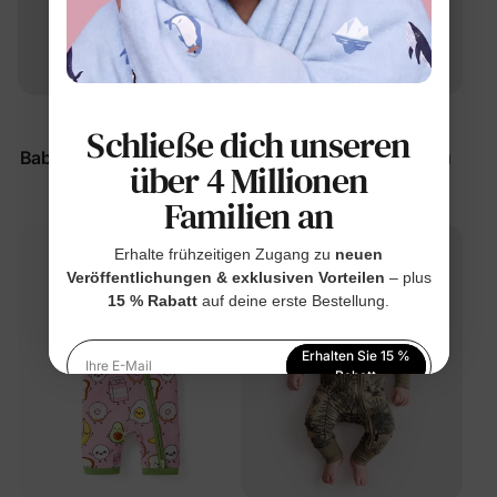
™
Schlaf
BambooCloud
Schließe dich unseren
Baby Einteiliger Strampler
Baby-Schlafanzug Grau
über 4 Millionen
mit 2-Wege-
$43.99
Familien an
Reißverschluss
$17.99
Erhalte frühzeitigen Zugang zu
neuen
Veröffentlichungen & exklusiven Vorteilen
– plus
15 % Rabatt
auf deine erste Bestellung.
Erhalten Sie 15 %
Ihre E-Mail
Rabatt
Indem Sie sich anmelden, stimmen Sie unserer
Datenschutzerklärung
zu