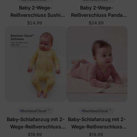
Baby 2-Wege-
Baby 2-Wege-
Reißverschluss Sushi
Reißverschluss Panda
Fußsack
Strampler
$24.99
$24.99
™
™
BambooCloud
BambooCloud
Baby-Schlafanzug mit 2-
Baby-Schlafanzug mit 2-
Wege-Reißverschluss
Wege-Reißverschluss
und Fußteil, einfarbig
und Fußteil, einfarbig
$19.99
$19.99