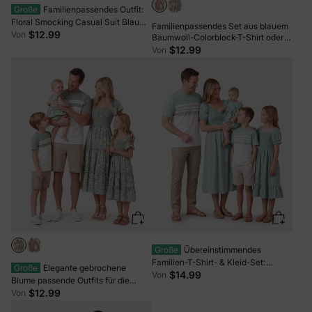
Große
Familienpassendes Outfit:
Floral Smocking Casual Suit Blau
Familienpassendes Set aus blauem
Weiss
$12.99
Von
Baumwoll-Colorblock-T-Shirt oder
Smoking-Kleid mit Puffärmeln mit
$12.99
Von
Flora-Print rosa
Große
Übereinstimmendes
Familien-T-Shirt- & Kleid-Set:
Große
Elegante gebrochene
Tupfen-Puffärmel-Kleid für Mama,
$14.99
Von
Blume passende Outfits für die
Tochter & Baby, Farbblock-
Familie, Smoking-Design, mittlere
$12.99
Von
Baumwoll-T-Shirt für Papa & Sohn,
Dicke grün
Perfekt für Familienausflüge & Fotos