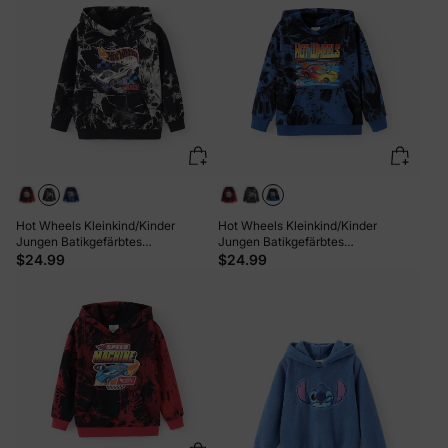
Hot Wheels Kleinkind/Kinder
Hot Wheels Kleinkind/Kinder
Jungen Batikgefärbtes
Jungen Batikgefärbtes
Kapuzensweatshirt aus Baumwolle
Kapuzensweatshirt aus Baumwolle
$24.99
$24.99
schwarz
blau