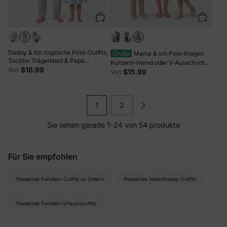
Daddy & Ich tropische Print-Outfits,
Große
Mama & ich Polo-Kragen
Tochter Trägerkleid & Papa
Kurzarm-Hemd oder V-Ausschnitt
Baumwoll-T-Shirt Set Grün
$16.99
Von
Träger-Mesh-Kleid Grün
$15.99
Von
1
2
Sie sehen gerade 1-24 von 54 produkte
Für Sie empfohlen
Passende Familien-Outfits zu Ostern
Passende Valentinstag-Outfits
Passende Familien-Urlaubsoutfits