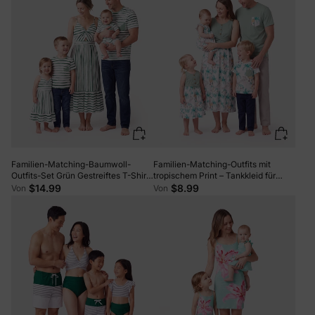
Light Green
Familien-Matching-Baumwoll-
Familien-Matching-Outfits mit
Outfits-Set Grün Gestreiftes T-Shirt
tropischem Print – Tankkleid für
und Kleid-Set für Papa, Mama,
Mama & Baumwoll-T-Shirt-Set für
$14.99
$8.99
Von
Von
Kinder & Baby, Perfekt für Sommer-
Papa und Kinder in Grün.
Familienausflüge & Fotos Grün