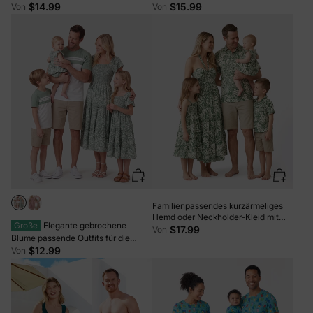
Trägerkleid oder Kurzarm-
Kragen oder trägerloses Smock-
$14.99
$15.99
Von
Von
Colorblock-Hemden-Set Blassgrün
Kleid für den Sommerurlaub Grün
Familienpassendes kurzärmeliges
Hemd oder Neckholder-Kleid mit
Große
Elegante gebrochene
Blattdruck, grünes Set grün
$17.99
Von
Blume passende Outfits für die
Familie, Smoking-Design, mittlere
$12.99
Von
Dicke grün