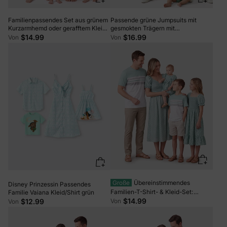
Familienpassendes Set aus grünem
Passende grüne Jumpsuits mit
Kurzarmhemd oder gerafftem Kleid
gesmokten Trägern mit
mit Blattdruck grün
Blumendruck für Mama und mich
$14.99
$16.99
Von
Von
grün
Große
Übereinstimmendes
Disney Prinzessin Passendes
Familien-T-Shirt- & Kleid-Set:
Familie Vaiana Kleid/Shirt grün
Tupfen-Puffärmel-Kleid für Mama,
$14.99
$12.99
Von
Von
Tochter & Baby, Farbblock-
Baumwoll-T-Shirt für Papa & Sohn,
Perfekt für Familienausflüge & Fotos