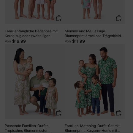
Familientaugliche Badehose mit
Mommy and Me Lässige
Kordelzug oder zweiteiliger
Blumenprint ärmellose Trägerkleider
Badeanzug mit gestreifter
Hellgrün
$16.99
$11.99
Von
Von
Kreuzfront (schnell trocknend) grün
Passende Familien-Outfits
Familien-Matching-Outfit-Set mit
Tropisches Blumenmuster
Blumenprint: Kurzarm-Hemd mit