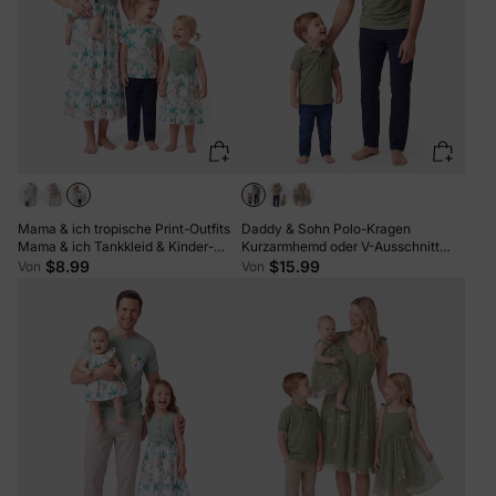
Mama & ich tropische Print-Outfits
Daddy & Sohn Polo-Kragen
Mama & ich Tankkleid & Kinder-
Kurzarmhemd oder V-Ausschnitt
Baumwoll-T-Shirt-Set Grün
Träger-Mesh-Kleid Grün
$8.99
$15.99
Von
Von