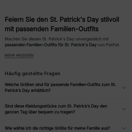
Feiern Sie den St. Patrick's Day stilvoll
mit passenden Familien-Outfits
Machen Sie diesen St. Patrick's Day unvergesslich mit
passenden Familien-Outfits für St. Patrick's Day
von PatPat.
Unsere
St. Patrick's Day-Outfits
-Kollektion umfasst alles, was
MEHR ANZEIGEN
Ihre Familie zum gemeinsamen Feiern benötigt, von festlichen
Oberteilen und Kleidern bis hin zu
passenden Familien-
Badeanzügen
. Mit Glückskleeblättern, lustigen Prints und
Häufig gestellte Fragen
festlich inspirierten Mustern können die ganzen Familie ihren
Feiertagsgeist stilvoll zeigen.
Welche Größen sind für passende Familien‑Outfits zum St.
Patrick’s Day erhältlich?
Abgestimmte Looks für die ganze
Familie
Sind diese Kleidungsstücke zum St. Patrick’s Day den
ganzen Tag über bequem zu tragen?
PatPat bietet eine große Auswahl an
St. Patrick's Day-Kleidung
,
einschließlich
passender Familien-Badeanzüge
, für jedes
Familienmitglied:
Wie wähle ich die richtige Größe für meine Familie aus?