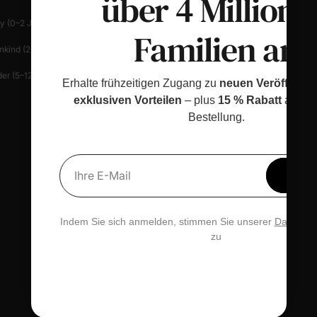
über 4 Millione
y (0–2 J.)
Hilfe-Center
Patlife
Familien an
nkind (2–6 J.)
Kontakt
er (5–12 J.)
Datenschutz Verwalten
Erhalte frühzeitigen Zugang zu
neuen Veröffentl
exklusiven Vorteilen
– plus
15 % Rabatt
auf de
Geschenkkarte
Bestellung.
PatPat Bewertungen
UNTERNEHMENSHINWEISE
Erhal
Ihre E-Mail
Über Uns
15 % 
Medienberichte
Indem Sie sich anmelden, stimmen Sie unserer
Datensch
Family Threads Report
zu
Nachhaltigkeit
Community
Größentabelle