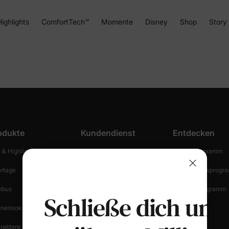
ighlights
ComfortTech™
Momente
Disney
Shop
Story
odukte
Kundendienst
Entdecken
 & Highlights
Bestellung Verfolgen
Partnerprogramm
ertage
Versandinformationen
Empfehlungsprogr
bus
Rückgabe Starten
Creator-Programm
Schließe dich uns
tnerlook
Rückgabebestimmungen
Blog
raktere
Einkaufssicherheit
Presse