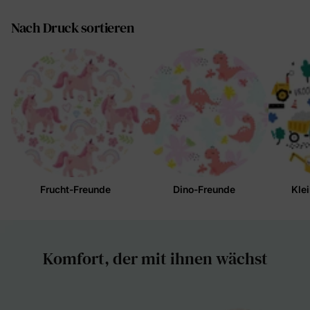
Nach Druck sortieren
Frucht-Freunde
Dino-Freunde
Kle
Komfort, der mit ihnen wächst