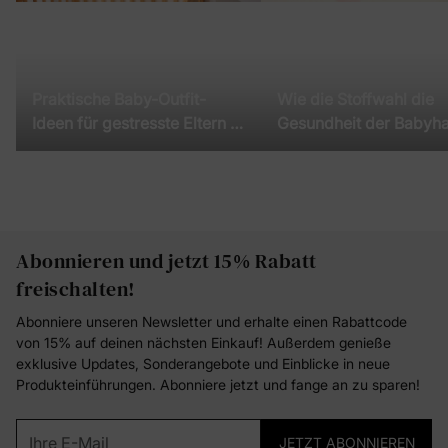
Praktische Baby-Outfit-
Wie die Stoffwahl die
Ideen für gestresste Eltern |
Gesundheit der Babyha
Der komplette Guide
beeinflusst
Abonnieren und jetzt 15% Rabatt
freischalten!
Abonniere unseren Newsletter und erhalte einen Rabattcode
von 15% auf deinen nächsten Einkauf! Außerdem genieße
exklusive Updates, Sonderangebote und Einblicke in neue
Produkteinführungen. Abonniere jetzt und fange an zu sparen!
Ihre E-Mail
JETZT ABONNIEREN