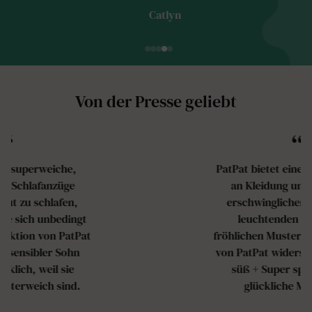
Catlyn
Von der Presse geliebt
“
PatPat bietet eine große Auswahl
an Kleidung und Größen zu
erschwinglichen Preisen, mit
leuchtenden Farben und
fröhlichen Mustern, die das Motto
von PatPat widerspiegeln: "Super
süß + Super spaßig = Mehr
glückliche Momente".