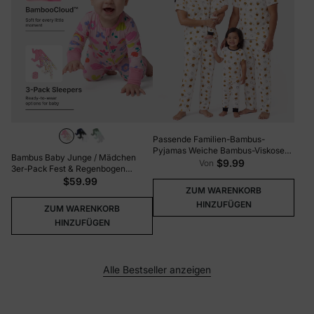
Passende Familien-Bambus-
Pyjamas Weiche Bambus-Viskose-
Bambus Baby Junge / Mädchen
Schlafanzüge für Männer, Frauen,
$9.99
Von
3er-Pack Fest & Regenbogen
Kinder und Kleinkinder, Niedlicher
Bedruckt 2-Wege-Reißverschluss
$59.99
Bienen-Druck-Schlafanzug mit
ZUM WARENKORB
Strampler Anti-Rutsch
Kurzarm-Oberteil und langer Hose
Langarmfußball rosa
HINZUFÜGEN
Weiß
ZUM WARENKORB
HINZUFÜGEN
Alle Bestseller anzeigen