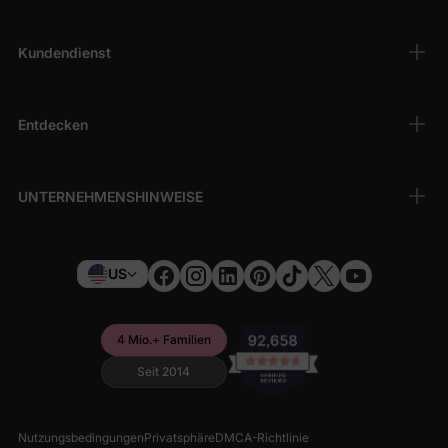
Bereit, Ihre Familie in pure, wolkenweiche Bequemlichkeit zu
hüllen? Shoppen Sie jetzt Bambus und sehen Sie, warum so
viele Eltern (und Kleinen!) von PatPats Bambus-Kollektion
Kundendienst
besessen sind. Weichheit, die sich wie Liebe anfühlt.
Entdecken
UNTERNEHMENSHINWEISE
US
4 Mio.+ Familien
Seit 2014
Nutzungsbedingungen
Privatsphäre
DMCA-Richtlinie