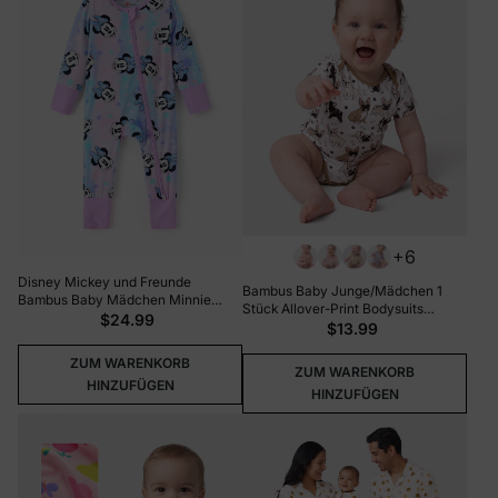
+6
Disney Mickey und Freunde
Bambus Baby Junge/Mädchen 1
Bambus Baby Mädchen Minnie
Stück Allover-Print Bodysuits
Bedruckter 2-Wege-Reißverschluss
$24.99
Gelbbraun
$13.99
Rutschfeste Langarm-Fußanzug
Pink Lila
ZUM WARENKORB
ZUM WARENKORB
HINZUFÜGEN
HINZUFÜGEN