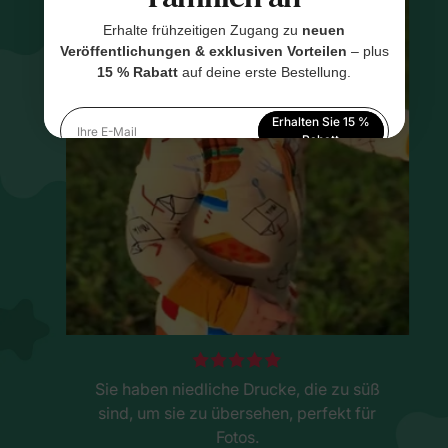
Erhalte frühzeitigen Zugang zu
neuen
Veröffentlichungen & exklusiven Vorteilen
– plus
15 % Rabatt
auf deine erste Bestellung.
Erhalten Sie 15 %
Ihre E-Mail
Rabatt
Indem Sie sich anmelden, stimmen Sie unserer
Datenschutzerklärung
zu
Sie haben niedliche Drucke, die zu süß
sind, um sie zu übersehen, perfekt für
Fotos.