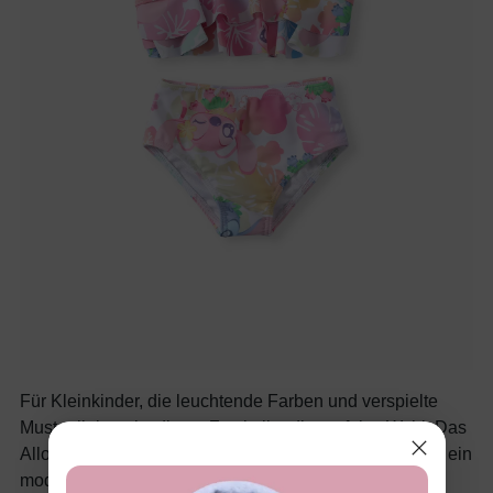
Für Kleinkinder, die leuchtende Farben und verspielte
Muster lieben, ist dieser Zweiteiler die perfekte Wahl. Das
Allover-Stitch-Motiv mit Blumen und Schleifen sorgt für ein
modisches Highlight zu jedem Sommeranlass.