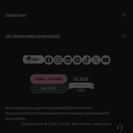
Entdecken
UNTERNEHMENSHINWEISE
US
4 Mio.+ Familien
Seit 2014
Nutzungsbedingungen
Privatsphäre
DMCA-Richtlinie
Gemeinschaftsrichtlinien
Barrierefreiheitserklärung
Sitemap
APP
Accessibility
Urheberrecht © 2026,
PatPat
. Alle Rechte vorbehalten