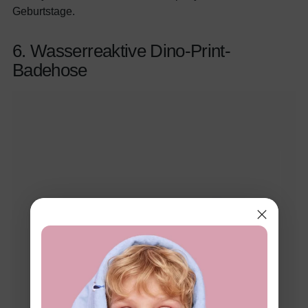
Geburtstage.
6. Wasserreaktive Dino-Print-
Badehose