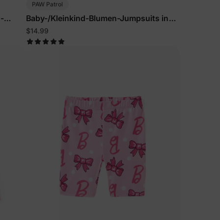
PAW Patrol
-
Baby-/Kleinkind-Blumen-Jumpsuits in
Knallpink
$14.99
eren
n
ichungen &