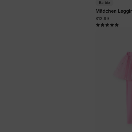
Barbie
Mädchen Legging
in Pink
$12.99