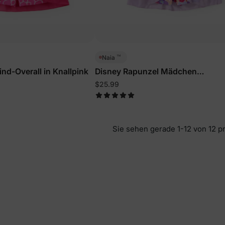
™
Naia
nd-Overall in Knallpink
Disney Rapunzel Mädchen
Kleinkind/Kind Overall Lila
$25.99
Sie sehen gerade 1-12 von 12 p