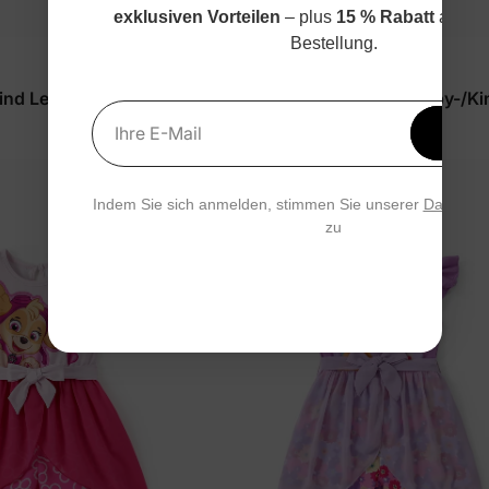
exklusiven Vorteilen
– plus
15 % Rabatt
auf de
Bestellung.
™
Naia
ind Leggings Pink
Disney Moana Mädchen Baby-/Ki
Erhal
Strampler
$25.99
Ihre E-Mail
15 % 
Indem Sie sich anmelden, stimmen Sie unserer
Datensch
zu