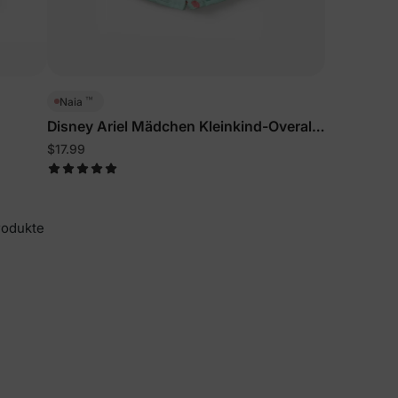
™
Naia
Disney Ariel Mädchen Kleinkind-Overall
Grün
$17.99
rodukte