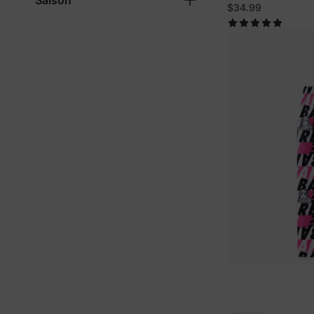
Saison
Schwarz
$34.99