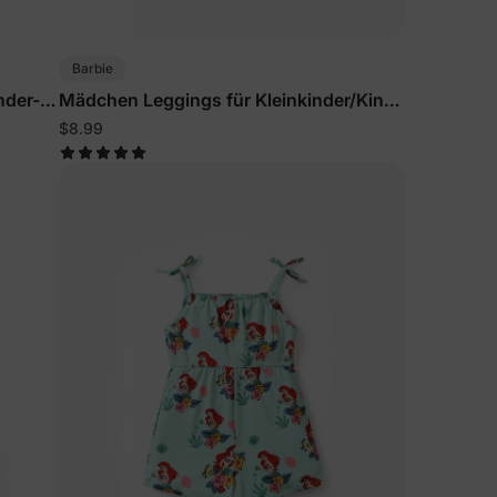
ine erste
Barbie
nder-
Mädchen Leggings für Kleinkinder/Kind
ten Sie
in Pink
$8.99
Rabatt
utzerklärung