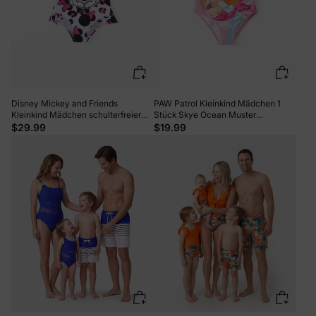
Disney Mickey and Friends
PAW Patrol Kleinkind Mädchen 1
Kleinkind Mädchen schulterfreier
Stück Skye Ocean Muster
Badeanzug mit Rüschen mit
Glänzendes Material Rüschen UPF
$29.99
$19.99
Leopardenmuster roseo
50+ Badeanzug Fuchsie