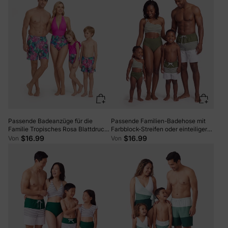
Passende Badeanzüge für die
Passende Familien-Badehose mit
Familie Tropisches Rosa Blattdruck
Farbblock-Streifen oder einteiliger
Neckholder Einteiliges
One-Shoulder-Badeanzug
$16.99
$16.99
Von
Von
Badebekleidung oder Badehose Set
Armeegrün
rosa