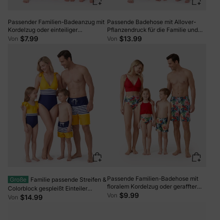
Passender Familien-Badeanzug mit
Passende Badehose mit Allover-
Kordelzug oder einteiliger
Pflanzendruck für die Familie und
Badeanzug mit ausgeschnittener
ein einteiliger Badeanzug mit V-
$7.99
$13.99
Von
Von
Spitze und Rücken Blau Weiss
Ausschnitt und Spaghettiträgern
dunkelgrün
Passende Familien-Badehose mit
Große
Familie passende Streifen &
floralem Kordelzug oder geraffter
Colorblock gespleißt Einteiler
Shell-Edge-Bikini mit optionalem
$9.99
Von
Badeanzug oder Badehose Shorts
$14.99
Von
Swim Cover Up rot
Farbblock