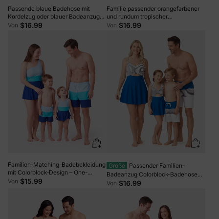
Passende blaue Badehose mit
Familie passender orangefarbener
Kordelzug oder blauer Badeanzug
und rundum tropischer
mit einteiligen Trägern blau
Pflanzendruck, gespleißter
$16.99
$16.99
Von
Von
Rüschen-Einteiler-Badeanzug und
Badehose-Shorts Orange
Familien-Matching-Badebekleidung
Große
Passender Familien-
mit Colorblock-Design – One-
Badeanzug Colorblock-Badehose
Shoulder-Badekleid / Badehosen-
$15.99
Von
mit Kordelzug oder gestreifter blauer
$16.99
Von
Set in Blau
gespleißter Tankini mit Kreuz vorne,
Binderücken und dünnen Trägern
Farbblock