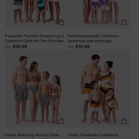
Passender Familien-Badeanzug in
Familienpassende Colorblock-
Farbblock-Optik mit One-Shoulder-
Badehose oder einteiliger
Ausschnitt und gestreifte,
Badeanzug mit einem
$16.99
$15.99
Von
Von
gespleißte Badehosen-Shorts
Schulterknoten (schnell trocknend)
tieftürkis
Farbblock
Family Matching Vertical Stripe
Family Passender Colorblock-