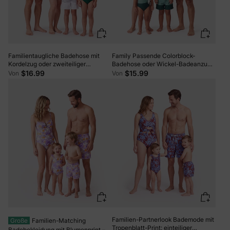
Familientaugliche Badehose mit
Family Passende Colorblock-
Kordelzug oder zweiteiliger
Badehose oder Wickel-Badeanzug
Badeanzug mit gestreifter
mit V-Ausschnitt Mehrfarben
$16.99
$15.99
Von
Von
Kreuzfront (schnell trocknend) grün
Familien-Partnerlook Bademode mit
Große
Familien-Matching
Tropenblatt-Print: einteiliger
Badebekleidung mit Blumenprint –