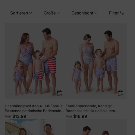
Sortieren
Größe
Geschlecht
Filter
Unabhängigkeitstag 4. Juli Familie
Familienpassende, trendige
Passende patriotische Bademode
Badehose mit lila und blauem
Stars and Stripes Boardshorts oder
Wellendruck oder einteiliger
$13.99
$16.99
Von
Von
gerüschte Schichten Badeanzüge
Badeanzug mit Taillenausschnitt lila
mit V-Ausschnitt Einteilige
Badeanzüge blau