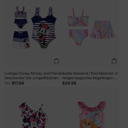
Lustiges Disney Mickey and Friends
Barbie Kleinkind / Kind Mädchen 3-
Geschwister-Set Junge/Mädchen
teiliges magisches Regenbogen-
Minnie/Mickey Character
Meerjungfrauen-Print-Badeanzug-
$17.99
$29.99
Von
Gestreifter Badeanzug Dunkelblau
Set Mehrfarbig