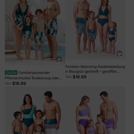
Familien-Matching-Badebekleidung
in Blaugrün gestreift – geraffter
Große
Familienpassender
Bikini & Badehosen-Set in
$16.99
Von
Pflanzenmuster Badeanzug oder
Mehrfarbig.
Badeshorts mit Rüschensaum Grün
$16.99
Von