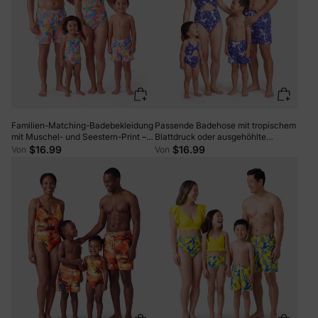
Familien-Matching-Badebekleidung
Passende Badehose mit tropischem
mit Muschel- und Seestern-Print –
Blattdruck oder ausgehöhlte
geraffter Einteiler & Badehosen-Set
einteilige Badeanzüge mit
$16.99
$16.99
Von
Von
in Mehrfarbig.
gekreuzten Trägern blau