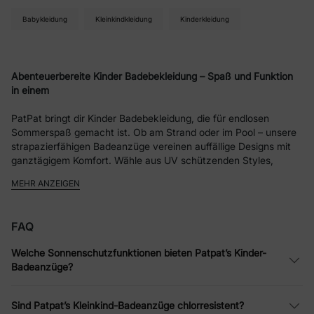
Babykleidung
Kleinkindkleidung
Kinderkleidung
Abenteuerbereite Kinder Badebekleidung – Spaß und Funktion
in einem
PatPat bringt dir Kinder Badebekleidung, die für endlosen
Sommerspaß gemacht ist. Ob am Strand oder im Pool – unsere
strapazierfähigen Badeanzüge vereinen auffällige Designs mit
ganztägigem Komfort. Wähle aus UV schützenden Styles,
Rashguard Sets und schnelltrocknenden Stoffen, die Sicherheit
MEHR ANZEIGEN
und Style perfekt kombinieren.
UPF 50+ Baby Badeanzüge für empfindliche Haut
FAQ
Schütze sensible Haut mit unserer UPF 50+ Baby Swimwear,
darunter eng anliegende Baby Overalls und verstellbare Toddler
Welche Sonnenschutzfunktionen bieten Patpat’s Kinder-
Anzüge. Kombiniert mit Schwimmwindeln oder Sonnenhüten mit
Badeanzüge?
breiter Krempe sind sie ideal für lange Strandtage.
Toddler Badebekleidung für endlose Action
Sind Patpat’s Kleinkind-Badeanzüge chlorresistent?