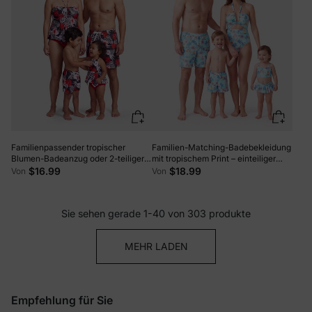
Familienpassender tropischer
Familien-Matching-Badebekleidung
Blumen-Badeanzug oder 2-teiliger
mit tropischem Print – einteiliger
Neckholder-Badeanzug schwarz
Badeanzug mit Bindung vorne und
$16.99
$18.99
Von
Von
Cut-out für Mama, zweiteiliger
Badeanzug für Mädchen sowie
Badehosen-Set für Papa & Sohn für
Sie sehen gerade 1-40 von 303 produkte
den Sommerstrandurlaub in Hellblau
MEHR LADEN
Empfehlung für Sie