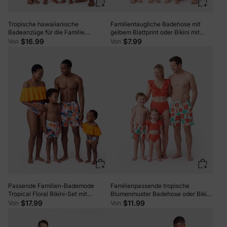
Tropische hawaiianische
Familientaugliche Badehose mit
Badeanzüge für die Familie
gelbem Blattprint oder Bikini mit
passende Bademode orange
gerüschten Flatterärmeln und
$16.99
$7.99
Von
Von
optionalem Badeüberwurf gelb
Passende Familien-Bademode
Familienpassende tropische
Tropical Floral Bikini-Set mit
Blumenmuster Badehose oder Bikini
Rüschentop für Mama & Tochter,
mit Rüschensaum und optionalem
$17.99
$11.99
Von
Von
Boardshorts für Papa & Sohn,
Strandkleid Orange
Leuchtende Sommer-Strandoutfits
Orange