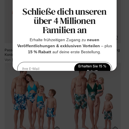
Schließe dich unseren
über 4 Millionen
Familien an
Erhalte frühzeitigen Zugang zu
neuen
Veröffentlichungen & exklusiven Vorteilen
– plus
Passende Badehose mit floralem
Familien-Matching Badebekleidung
15 % Rabatt
auf deine erste Bestellung.
Kordelzug oder fließendes
mit tropischem Palmenprint –
Badekleid aus gespleißtem Mesh
Mommy & Me Rüschen-Zweiteiler
$15.99
$16.99
Von
Von
mit dreieckigem Badeboden gelb
und Daddy & Son Badeshorts,
Erhalten Sie 15 %
perfekte Strand- und Urlaubs-
Ihre E-Mail
Rabatt
Swimwear in Türkis
Indem Sie sich anmelden, stimmen Sie unserer
Datenschutzerklärung
zu