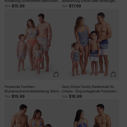
Kordelzug Schwimmen Betrunkene
Badeanzug Shorts oder einteiliger
oder Besties Bedruckter Crop Tank
Badeanzug mit ausgeschnittener
$15.99
$17.99
Von
Von
Bikini khaki
Taille Mehrfarbig
Passende Familien-
Sexy Stripe Family Bademode für
Blumenschwimmbekleidung: Bikini-
Unisex - Eng anliegende Polyester
Set für Mama & Tochter, Floral
Spandex passende Outfits
$15.99
$16.99
Von
Von
Boardshorts für Papa & Sohn, Süße
Dunkelblau+weiß
Strandoutfits für Urlaub & Pooltage,
Mehrfarbig