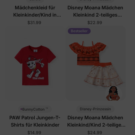
Mädchenkleid für
Disney Moana Mädchen
Kleinkinder/Kind in
Kleinkind 2-teiliges
Rosarot
Baumwoll-Ärmelloses Set
$31.99
$22.99
Orange
Bestseller
™
Disney-Prinzessin
BunnyCotton
PAW Patrol Jungen-T-
Disney Moana Mädchen
Shirts für Kleinkinder
Kleinkind/Kind 2-teiliges
Kleid-Set
$14.99
$24.99