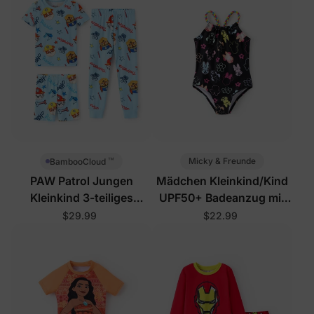
™
Micky & Freunde
BambooCloud
PAW Patrol Jungen
Mädchen Kleinkind/Kind
Kleinkind 3-teiliges
UPF50+ Badeanzug mit
Schlafanzug-Set Blau
Blumenmuster Schwarz
$29.99
$22.99