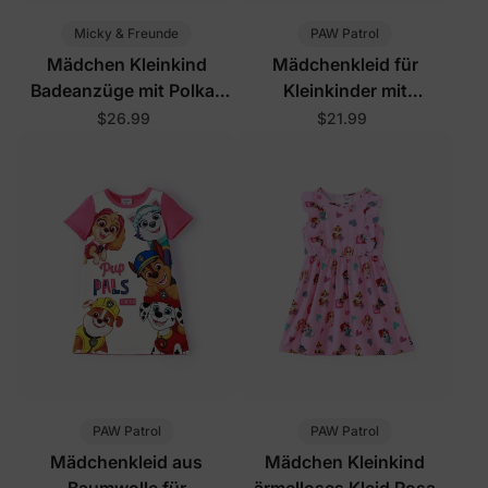
Micky & Freunde
PAW Patrol
Mädchen Kleinkind
Mädchenkleid für
Badeanzüge mit Polka-
Kleinkinder mit
Dots
Blumenmuster in
$26.99
$21.99
Knallpink
PAW Patrol
PAW Patrol
Mädchenkleid aus
Mädchen Kleinkind
Baumwolle für
ärmelloses Kleid Rosa