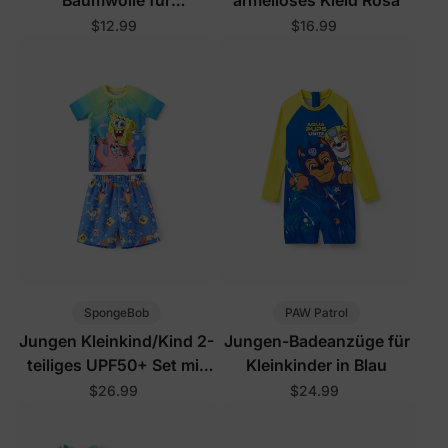
Kleinkinder, Rosa Weiß
$12.99
$16.99
SpongeBob
PAW Patrol
Jungen Kleinkind/Kind 2-
Jungen-Badeanzüge für
teiliges UPF50+ Set mit
Kleinkinder in Blau
Oberteil und Shorts im
$26.99
$24.99
Meereslebewesen-Design