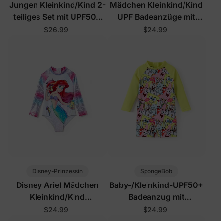
Jungen Kleinkind/Kind 2-
Mädchen Kleinkind/Kind
teiliges Set mit UPF50+
UPF Badeanzüge mit
Allover-Print Oberteilen
Blumenmuster Blau
$26.99
$24.99
und Shorts
Disney-Prinzessin
SpongeBob
Disney Ariel Mädchen
Baby-/Kleinkind-UPF50+
Kleinkind/Kind
Badeanzug mit
Badeanzüge Pink
durchgehendem
$24.99
$24.99
Colorblock-Muster