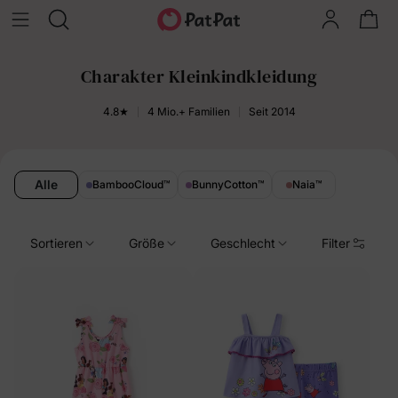
Charakter Kleinkindkleidung
4.8★
4 Mio.+ Familien
Seit 2014
Alle
BambooCloud
™
BunnyCotton
™
Naia
™
Sortieren
Größe
Geschlecht
Filter