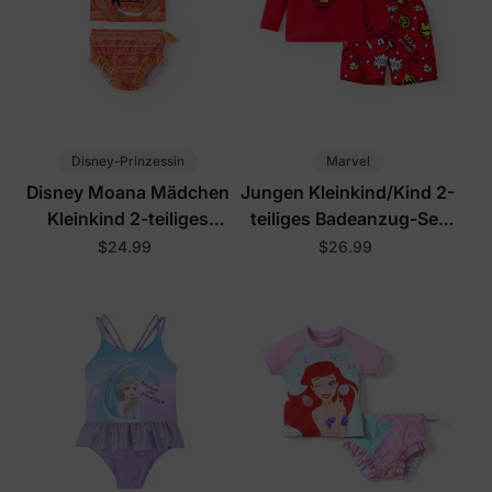
Disney-Prinzessin
Marvel
Disney Moana Mädchen
Jungen Kleinkind/Kind 2-
Kleinkind 2-teiliges
teiliges Badeanzug-Set
Rashguard-Badeanzug-
Rot
$24.99
$26.99
Set Orange