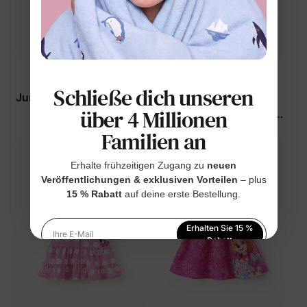
PAW Patrol
PAW Patrol
Schließe dich unseren
Jungen-Badeanzüge für
Jungen Kleinkind 2-
über 4 Millionen
Kleinkinder in Blau
teiliges Badeanzug-Set
Blau
$16.99
$21.99
Familien an
Erhalte frühzeitigen Zugang zu
neuen
Veröffentlichungen & exklusiven Vorteilen
– plus
15 % Rabatt
auf deine erste Bestellung.
Erhalten Sie 15 %
Ihre E-Mail
Rabatt
Indem Sie sich anmelden, stimmen Sie unserer
Datenschutzerklärung
zu