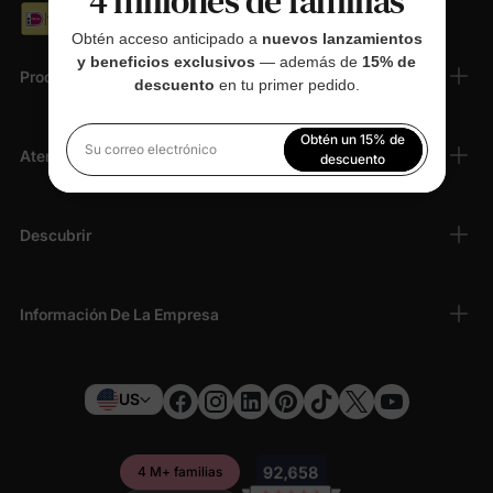
4 millones de familias
Obtén acceso anticipado a
nuevos lanzamientos
y beneficios exclusivos
— además de
15% de
Productos
descuento
en tu primer pedido.
Obtén un 15% de
Atención Al Cliente
Su correo electrónico
descuento
Al registrarte, aceptas nuestra
Política de privacidad
Descubrir
Información De La Empresa
US
4 M+ familias