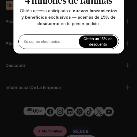
4 millones de familias
Obtén acceso anticipado a
nuevos lanzamientos
y beneficios exclusivos
— además de
15% de
Productos
descuento
en tu primer pedido.
Obtén un 15% de
Atención Al Cliente
Su correo electrónico
descuento
Al registrarte, aceptas nuestra
Política de privacidad
Descubrir
Información De La Empresa
US
4 M+ familias