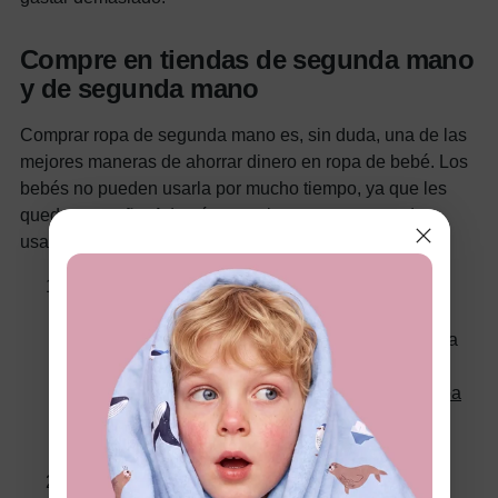
Compre en tiendas de segunda mano
y de segunda mano
Comprar ropa de segunda mano es, sin duda, una de las
mejores maneras de ahorrar dinero en ropa de bebé. Los
bebés no pueden usarla por mucho tiempo, ya que les
queda pequeña. Además, permite encontrar prendas
usadas en buen estado.
Tiendas de segunda mano
: En tiendas de
segunda mano, de consignación y de segunda
mano locales, puedes encontrar ropa de calidad a
precios mucho menores. Muchas tiendas de
segunda mano tienen secciones dedicadas a
ropa
de bebé
, donde se encuentra ropa asequible y
prácticamente nueva.
Mercados en línea
: Sitios web y aplicaciones