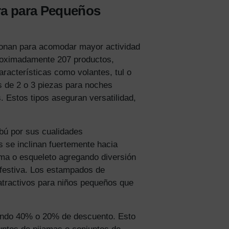
cuento
en
ra para Pequeños
cionan para acomodar mayor actividad
 un 15%
proximadamente 207 productos,
scuento
racterísticas como volantes, tul o
s de 2 o 3 piezas para noches
idad
 Estos tipos aseguran versatilidad,
mbú por sus cualidades
 se inclinan fuertemente hacia
ma o esqueleto agregando diversión
 festiva. Los estampados de
atractivos para niños pequeños que
endo 40% o 20% de descuento. Esto