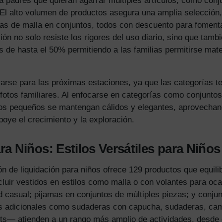
ra padres que quieran agarrar múltiples artículos, como con
. El alto volumen de productos asegura una amplia selección,
das de malla en conjuntos, todos con descuento para foment
ón no solo resiste los rigores del uso diario, sino que tambi
de hasta el 50% permitiendo a las familias permitirse mate
rarse para las próximas estaciones, ya que las categorías t
 fotos familiares. Al enfocarse en categorías como conjuntos
os pequeños se mantengan cálidos y elegantes, aprovechan
oye el crecimiento y la exploración.
a Niños: Estilos Versátiles para Niño
ón de liquidación para niños ofrece 129 productos que equil
cluir vestidos en estilos como malla o con volantes para 
d casual; pijamas en conjuntos de múltiples piezas; y con
pos adicionales como sudaderas con capucha, sudaderas, ca
rts— atienden a un rango más amplio de actividades, desde