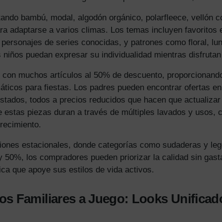
ando bambú, modal, algodón orgánico, polarfleece, vellón co
ara adaptarse a varios climas. Los temas incluyen favoritos
ersonajes de series conocidas, y patrones como floral, luna
s niños puedan expresar su individualidad mientras disfruta
 con muchos artículos al 50% de descuento, proporcionando
áticos para fiestas. Los padres pueden encontrar ofertas e
ustados, todos a precios reducidos que hacen que actualiza
ue estas piezas duran a través de múltiples lavados y usos,
crecimiento.
iciones estacionales, donde categorías como sudaderas y le
 50%, los compradores pueden priorizar la calidad sin gast
ca que apoye sus estilos de vida activos.
os Familiares a Juego: Looks Unifica