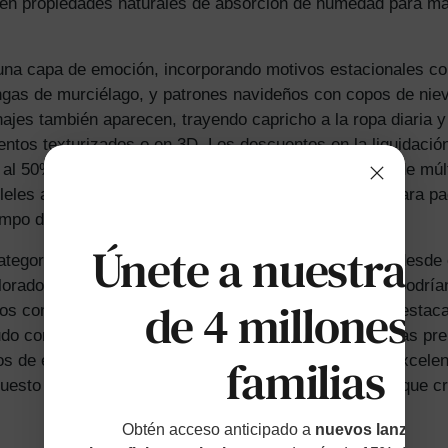
ecen propiedades naturales de absorción de humedad para 
una capa de emoción, incorporando motivos estacionales c
as de murciélago, y patrones navideños con copos de nieve
jes también aparecen, trayendo capricho a la ropa diaria
entos texturizados o en 3D. Los descuentos en la liquidaci
 al 50% de descuento, haciendo factible abastecerse de múl
eleles a menudo ven estos altos descuentos, ideales para p
empo de juego al de dormir.
Únete a nuestras
egorías atienden a diferentes etapas de la infancia, desde
oradores gateadores. La inclusión de conjuntos, que podrí
de 4 millones d
os con mínimo esfuerzo. Los pijamas, en particular, destac
 con un 50% de descuento, permitiendo a las familias prep
familias
tos de esta sección de hasta el 50% proporcionan un excelen
uesto para invertir en prendas duraderas y temáticas que 
Obtén acceso anticipado a
nuevos lanzamien