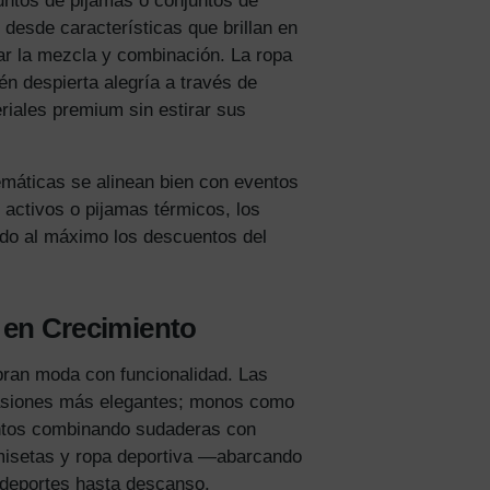
juntos de pijamas o conjuntos de
 desde características que brillan en
ar la mezcla y combinación. La ropa
én despierta alegría a través de
riales premium sin estirar sus
emáticas se alinean bien con eventos
 activos o pijamas térmicos, los
do al máximo los descuentos del
s en Crecimiento
ibran moda con funcionalidad. Las
ocasiones más elegantes; monos como
juntos combinando sudaderas con
misetas y ropa deportiva —abarcando
 deportes hasta descanso.