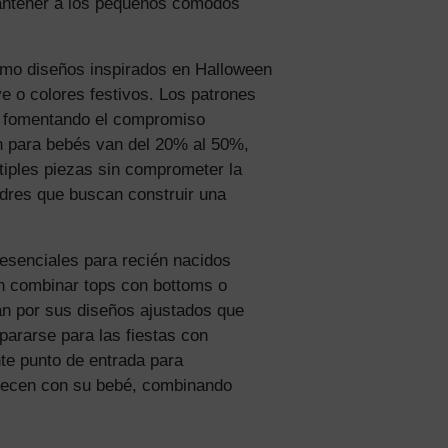
mantener a los pequeños cómodos
omo diseños inspirados en Halloween
 o colores festivos. Los patrones
 y fomentando el compromiso
ón para bebés van del 20% al 50%,
tiples piezas sin comprometer la
adres que buscan construir una
 más
 esenciales para recién nacidos
an combinar tops con bottoms o
e
an por sus diseños ajustados que
ararse para las fiestas con
te punto de entrada para
crecen con su bebé, combinando
tos y