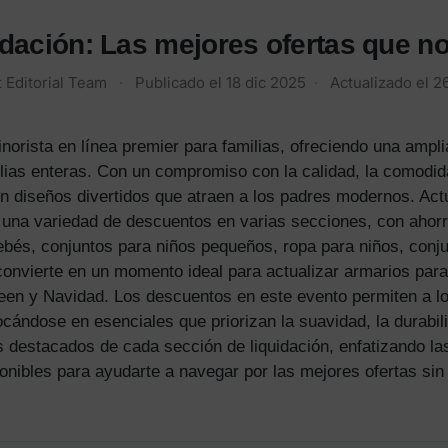
dación: Las mejores ofertas que no
 Editorial Team
·
Publicado el
18 dic 2025
·
Actualizado el
2
norista en línea premier para familias, ofreciendo una amp
lias enteras. Con un compromiso con la calidad, la comodida
n diseños divertidos que atraen a los padres modernos. Act
una variedad de descuentos en varias secciones, con ahorro
és, conjuntos para niños pequeños, ropa para niños, conjun
convierte en un momento ideal para actualizar armarios para
en y Navidad. Los descuentos en este evento permiten a lo
ocándose en esenciales que priorizan la suavidad, la durabilid
 destacados de cada sección de liquidación, enfatizando la
nibles para ayudarte a navegar por las mejores ofertas sin