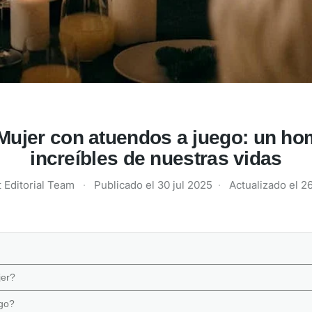
a Mujer con atuendos a juego: un ho
increíbles de nuestras vidas
 Editorial Team
·
Publicado el
30 jul 2025
·
Actualizado el
2
jer?
ego?