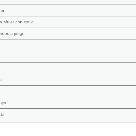
mor
a Mujer con estilo
endos a juego
at
ujer
rar