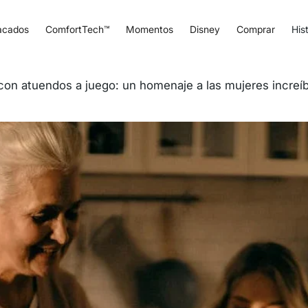
acados
ComfortTech™
Momentos
Disney
Comprar
Hist
 con atuendos a juego: un homenaje a las mujeres increí