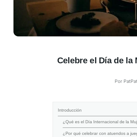
Celebre el Día de l
Por
PatPat
Introducción
¿Qué es el Día Internacional de la Mu
¿Por qué celebrar con atuendos a ju