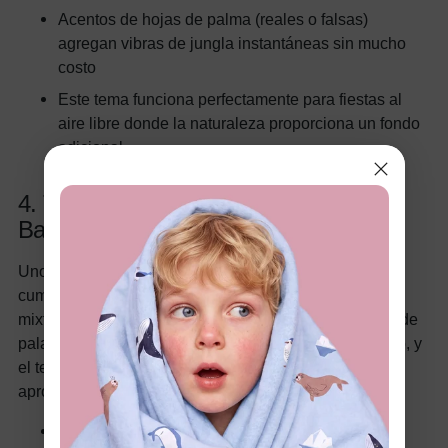
Acentos de hojas de palma (reales o falsas)
agregan vibras de jungla instantáneas sin mucho
costo
Este tema funciona perfectamente para fiestas al
aire libre donde la naturaleza proporciona un fondo
adicional
4. Tema de Primer Cumpleaños con
Bayas
Uno de los temas más dulces en tendencia, el primer
cumpleaños con bayas usa fresas, arándanos o bayas
mixtas para una estética saludable y natural. El juego de
palabras con "muy primer cumpleaños" añade encanto, y
el tema se presta naturalmente a delicias deliciosas y
apropiadas para bebés.
Comidas temáticas con bayas son naturalmente