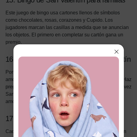
Este juego de bingo usa cartones llenos de símbolos
como chocolates, rosas, corazones y Cupido. Los
jugadores marcan las casillas a medida que se anuncian
los objetos. El primero en completar su cartón gana un
premio.
16. Curiosidades del Día de San Valentín
Pon a prueba los conocimientos de la familia sobre el
amor y el romance con preguntas sobre San Valentín. Haz
preguntas como: "¿En qué año se celebró por primera vez
San Valentín?" o "¿Quién escribió el poema 'Cómo te
amo'?".
17. Notas de amor de Cupido
Cada miembro de la familia escribe una nota dulce o un