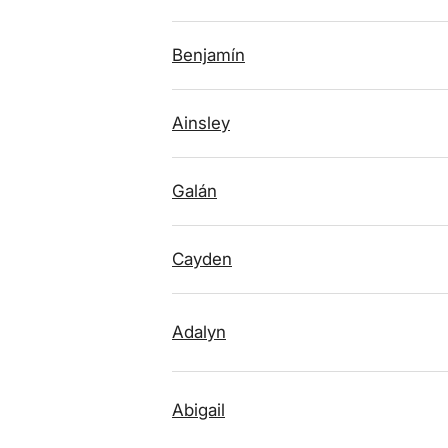
Benjamín
Ainsley
Galán
Cayden
Adalyn
Abigail