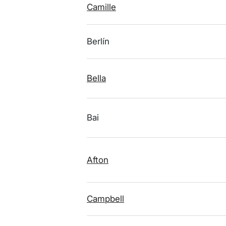
Camille
Berlín
Bella
Bai
Afton
Campbell