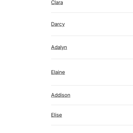
Clara
Darcy
Adalyn
Elaine
Addison
Elise