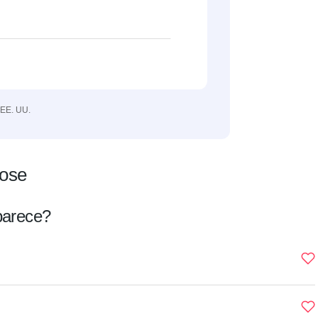
 EE. UU.
Hose
parece?