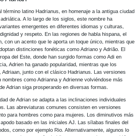
l término latino Hadrianus, en homenaje a la antigua ciudad
a adriática. A lo largo de los siglos, este nombre ha
variantes emergentes en diferentes idiomas y culturas,
ignidad y respeto. En las regiones de habla hispana, el
, con un acento que le aporta un toque único, mientras que
adoptan distinciones fonéticas como Adriano y Adrião. El
ropa del Este, donde han surgido formas como Adi en
a, Adrien ha ganado popularidad, mientras que los
, Adriaan, junto con el clásico Hadrianus. Las versiones
on nombres como Adrianna y Adrienne volviéndose más
de Adrian siga prosperando en diversas formas.
idad de Adrian se adapta a las inclinaciones individuales
os. Las abreviaturas comunes consisten en versiones
anto para hombres como para mujeres. Los diminutivos más
 apodo basado en las iniciales AJ. Las sílabas finales del
dos, como por ejemplo Rio. Alternativamente, algunos lo