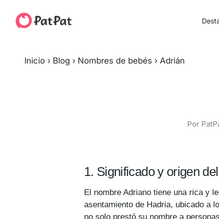
Dest
Inicio
›
Blog
›
Nombres de bebés
›
Adrián
Por PatPa
1. Significado y origen d
El nombre Adriano tiene una rica y l
asentamiento de Hadria, ubicado a lo
no solo prestó su nombre a personas,