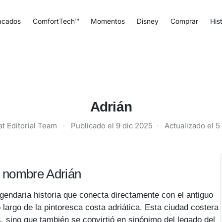
acados
ComfortTech™
Momentos
Disney
Comprar
Hist
Adrián
t Editorial Team
·
Publicado el
9 dic 2025
·
Actualizado el
5
el nombre Adrián
egendaria historia que conecta directamente con el antiguo
 largo de la pintoresca costa adriática. Esta ciudad costera
 sino que también se convirtió en sinónimo del legado del