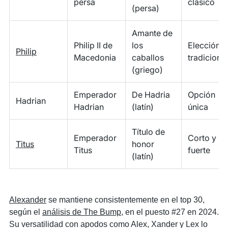
persa
clásico
(persa)
Amante de
Philip II de
los
Elección
Philip
Macedonia
caballos
tradicional
(griego)
Emperador
De Hadria
Opción
Hadrian
Hadrian
(latín)
única
Título de
Emperador
Corto y
Titus
honor
Titus
fuerte
(latín)
Alexander
se mantiene consistentemente en el top 30,
según el
análisis de The Bump
, en el puesto #27 en 2024.
Su versatilidad con apodos como Alex, Xander y Lex lo