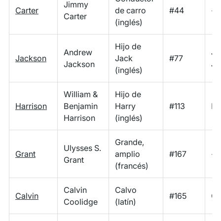
Jimmy
Carter
de carro
#44
-
Carter
(inglés)
Hijo de
Andrew
Ja
Jackson
Jack
#77
Jackson
Ja
(inglés)
William &
Hijo de
Harrison
Benjamin
Harry
#113
Ha
Harrison
(inglés)
Grande,
Ulysses S.
Grant
amplio
#167
-
Grant
(francés)
Calvin
Calvo
Calvin
#165
Ca
Coolidge
(latín)