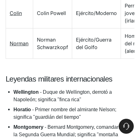
Perro
Colin
Colin Powell
Ejército/Moderno
joven
(irlan
Homb
Norman
Ejército/Guerra
Norman
del no
Schwarzkopf
del Golfo
(alem
Leyendas militares internacionales
Wellington
- Duque de Wellington, derrotó a
Napoleón; significa "finca rica"
Horatio
- Primer nombre del almirante Nelson;
significa "guardián del tiempo"
Montgomery
- Bernard Montgomery, comandante de
la Segunda Guerra Mundial; significa "montaña