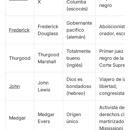
X
Columba
negro
(escocés)
Gobernante
Frederick
Abolicionista,
Frederick
pacífico
Douglass
orador, escrit
(alemán)
Totalmente
Primer juez
Thurgood
Thurgood
bueno
negro de la
Marshall
(inglés)
Corte Suprem
Dios es
Viajero de la
John
John
bondadoso
libertad,
Lewis
(hebreo)
congresista
Activista de
Medgar
Origen
derechos civil
Medgar
Evers
único
martirizado e
Mississippi