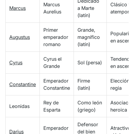
Dedicado
Marcus
Clásico y
Marcus
a Marte
Aurelius
atemporal
(latín)
Primer
Grande,
Popularid
Augustus
emperador
magnífico
en ascens
romano
(latín)
Cyrus el
Tendencia
Cyrus
Sol (persa)
Grande
en ascens
Emperador
Firme
Elección
Constantine
Constantine
(latín)
regia
Rey de
Como león
Asociació
Leonidas
Esparta
(griego)
heroica
Defensor
Emperador
Atractivo
Darius
del bien