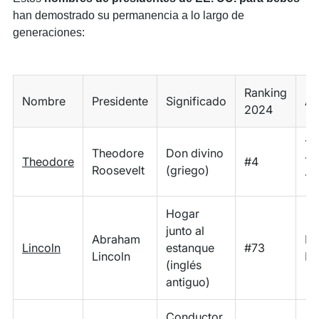
han demostrado su permanencia a lo largo de
generaciones:
Ranking
Nombre
Presidente
Significado
Ap
2024
Th
Theodore
Don divino
Theodore
#4
Te
Roosevelt
(griego)
Te
Hogar
junto al
Abraham
Li
Lincoln
estanque
#73
Lincoln
Li
(inglés
antiguo)
Conductor