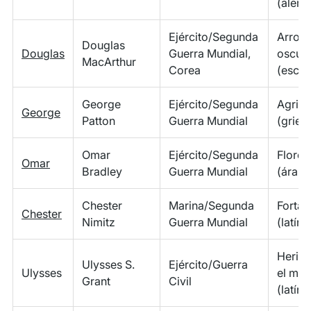
(alem
Ejército/Segunda
Arroy
Douglas
Douglas
Guerra Mundial,
oscur
MacArthur
Corea
(esco
George
Ejército/Segunda
Agricu
George
Patton
Guerra Mundial
(grieg
Omar
Ejército/Segunda
Florec
Omar
Bradley
Guerra Mundial
(árabe
Chester
Marina/Segunda
Fortal
Chester
Nimitz
Guerra Mundial
(latín)
Herido
Ulysses S.
Ejército/Guerra
Ulysses
el mus
Grant
Civil
(latín)