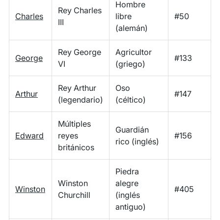
Hombre
Rey Charles
Charles
libre
#50
III
(alemán)
Rey George
Agricultor
George
#133
VI
(griego)
Rey Arthur
Oso
Arthur
#147
(legendario)
(céltico)
Múltiples
Guardián
Edward
reyes
#156
rico (inglés)
británicos
Piedra
Winston
alegre
Winston
#405
Churchill
(inglés
antiguo)