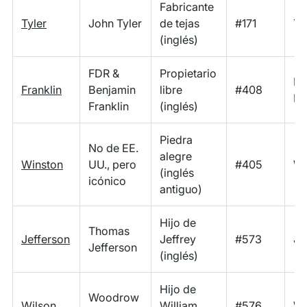
Fabricante
Tyler
John Tyler
de tejas
#171
Ty
(inglés)
FDR &
Propietario
Fr
Franklin
Benjamin
libre
#408
Fr
Franklin
(inglés)
Piedra
No de EE.
alegre
Winston
UU., pero
#405
Wi
(inglés
icónico
antiguo)
Hijo de
Thomas
Jefferson
Jeffrey
#573
Je
Jefferson
(inglés)
Hijo de
Woodrow
Wilson
William
#576
Wi