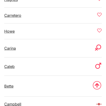
Carretero
Howe
Carina
Caleb
Bette
Campbell