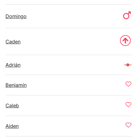
Domingo
Caden
Adrián
Benjamín
Caleb
Aiden