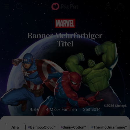
Banner Mehrfarbiger
Titel
4.8★
4 Mio.+ Familien
Seit 2014
Alle
BambooCloud
™
BunnyCotton
™
ThermoUmarmung
™