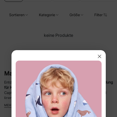
Sortieren
Kategorie
Größe
Filter
keine Produkte
Sie sehen gerade 43-13 von 13 produkte
Marvel Kleidung für Kinder bei PatPat
Entdecke bei PatPat die ultimative Kollektion an
Marvel Kleidung
für Kinder
– mit legendären Superhelden wie Spider-Man,
Captain America, Iron Man, Hulk und Venom. Unsere offiziell
lizenzierte Marvel-Kollektion ist für Babys, Kleinkinder und
Kinder im Alter von 0–12 Jahren konzipiert und vereint
Stil,
MEHR ANZEIGEN
Komfort und Langlebigkeit
– perfekt für den Alltag oder
besondere Anlässe.