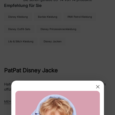
Empfehlung für Sie
Disney Kleidung
Barbie Kleidung
PAW Patrol Kleidung
Disney Outfit-Sets
Disney Prinzessinnenkleidung
Lilo & Stitch Kleidung
Disney Jacken
PatPat Disney Jacke
Halte dein Kind warm, gemütlich und voller Staunen – mit den
offiziellen Disney-Jacken von PatPat!
Egal ob dein Kind ein Fan von
Mickey, Minnie, den Disney
MEHR ANZEIGEN
Prinzessinnen, Lilo & Stitch
oder
Frozen
ist – wir haben die
perfekte Jacke, um die Fantasie zu beflügeln und kalte Tage
bunter zu machen.