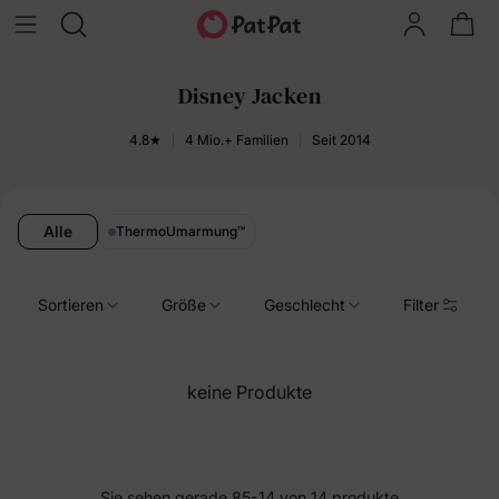
Disney Jacken
4.8★
4 Mio.+ Familien
Seit 2014
Alle
ThermoUmarmung
™
Sortieren
Größe
Geschlecht
Filter
keine Produkte
Sie sehen gerade 85-14 von 14 produkte