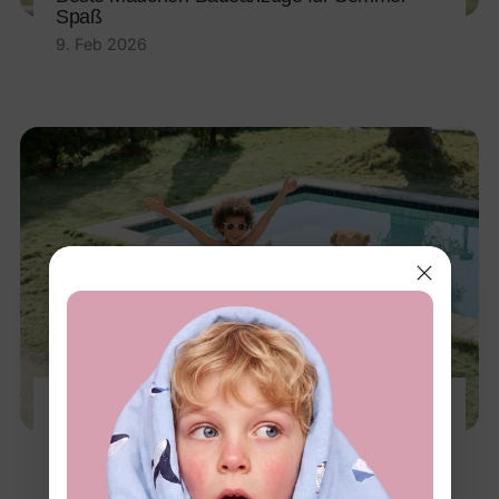
Spaß
9. Feb 2026
Die besten Farben für
Kinderschwimmanzüge: Lustige, leuchtende
& trendige Favoriten
4. Feb 2026