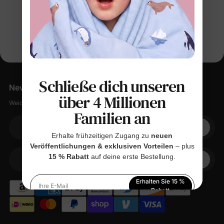
Schließe dich unseren
Newsletter
über 4 Millionen
Weiche Sachen, kleine Rabatte, null Spam.
Familien an
Ihre E-Mail
Erhalte frühzeitigen Zugang zu
neuen
Veröffentlichungen & exklusiven Vorteilen
– plus
15 % Rabatt
auf deine erste Bestellung.
+1
Ihr Telefon
Erhalten Sie 15 %
Ihre E-Mail
Rabatt
Indem Sie sich anmelden, stimmen Sie unserer
Datenschutzerklärung
zu