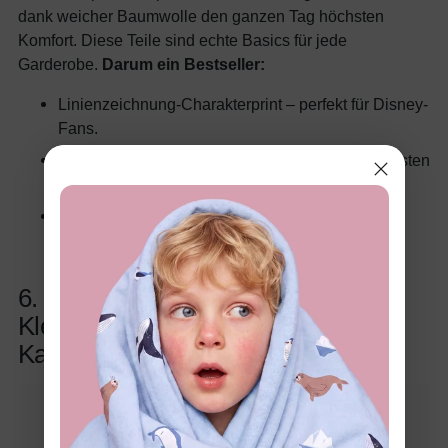
dank weicher Baumwolle den ganzen Tag höchsten
Komfort. Diese Teile sind echte Basics für jede
Garderobe.
Darum ein Bestseller:
Linienzeichnung-Charakterprint – perfekt für Disney-
Fans.
Weiches, atmungsaktives Naia-Material für höchsten
Komfort.
Super geeignet für entspannte Ausflüge und
Spieltreffen.
6. Disney König der Löwen Baby &
Kleinkind Jungen 1-tlg. Baumwoll
Kapuzenjacke mit Charakter-Motiv