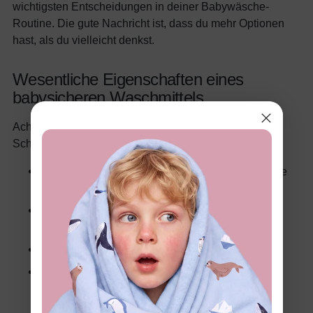
wichtigsten Entscheidungen in deiner Babywäsche-
Routine. Die gute Nachricht ist, dass du mehr Optionen
hast, als du vielleicht denkst.
Wesentliche Eigenschaften eines
babysicheren Waschmittels
Achte beim Waschmittelkauf auf diese
Schlüsselmerkmale:
Duftstofffrei:
Synthetische Duftstoffe sind häufige
Hautreizstoffe
Hypoallergen:
Formuliert, um allergische
Reaktionen zu reduzieren
Farbstofffrei:
Keine unnötigen Farbstoffe
Von Dermatolog*innen oder Kinderärzt*innen
empfohlen:
Fachliche Empfehlungen schaffen
Vertrauen