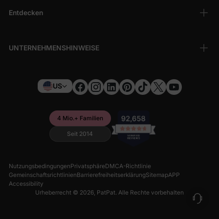
Entdecken
UNTERNEHMENSHINWEISE
US
4 Mio.+ Familien
Seit 2014
Nutzungsbedingungen
Privatsphäre
DMCA-Richtlinie
Gemeinschaftsrichtlinien
Barrierefreiheitserklärung
Sitemap
APP
Accessibility
Urheberrecht © 2026,
PatPat
. Alle Rechte vorbehalten