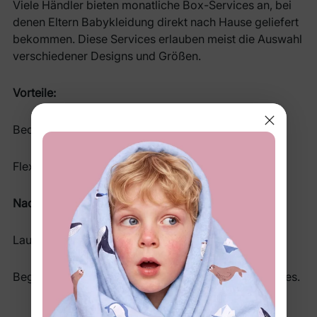
Viele Händler bieten monatliche Box-Services an, bei
denen Eltern Babykleidung direkt nach Hause geliefert
bekommen. Diese Services erlauben meist die Auswahl
verschiedener Designs und Größen.
Vorteile:
Bequeme Lieferung nach Hause.
Flexibilität bei der Stilwahl.
Nachteile:
Laufende Kosten können sich summieren.
Begrenzte Auswahl an Marken und Stilen des Services.