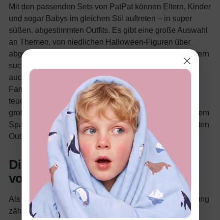
Mit den passenden Sets von PatPat können Eltern, Kinder
und sogar Babys im gleichen Stil auftreten – in super
süßen, abgestimmten Outfits. Es gibt eine große Auswahl
an Themen, von niedlichen Halloween-Figuren über
abgestimmte Farben bis hin zu festlichen Motiven.
Eltern
suchen immer nach Möglichkeiten, die Familienbande
auch optisch darzustellen – und wer kann passenden
Familienoutfits widerstehen? Auch wenn der Trend oft
teuer ist, macht PatPat es möglich, dass Familien ohne
große Ausgaben mitmachen können. Es macht außerdem
Spaß, Erinnerungen festzuhalten, denn die abgestimmten
Outfits machen Kinderfotos einfach unvergesslich.
Die praktische Seite bei der Wahl
von Babykleidung
Als Eltern lernt man schnell: Beim Kauf von Babykleidung
zählt mehr als nur der Stil. Da Babys oft umgezogen