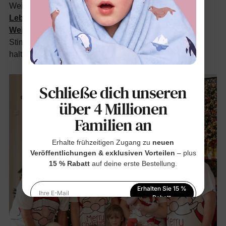
Weihnachtspyjamas mit skurrilen Mustern wie
Lebkuchenmännchen
oder bunten
Weihnachtsbäumen
, die Lachen verbreiten und die
Stimmung bei kreativen Weihnachtsprojekten leicht
halten.
Schließe dich unseren
über 4 Millionen
Familien an
Erhalte frühzeitigen Zugang zu
neuen
Veröffentlichungen & exklusiven Vorteilen
– plus
15 % Rabatt
auf deine erste Bestellung.
Erhalten Sie 15 %
Ihre E-Mail
Rabatt
Indem Sie sich anmelden, stimmen Sie unserer