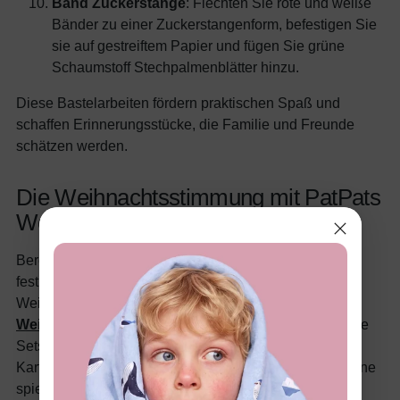
Band Zuckerstange
: Flechten Sie rote und weiße
Bänder zu einer Zuckerstangenform, befestigen Sie
sie auf gestreiftem Papier und fügen Sie grüne
Schaumstoff Stechpalmenblätter hinzu.
Diese Bastelarbeiten fördern praktischen Spaß und
schaffen Erinnerungsstücke, die Familie und Freunde
schätzen werden.
Die Weihnachtsstimmung mit PatPats
Weihnachtspyjamas steigern
Bereichern Sie die Bastelstunden Ihrer Familie mit
festlicher Kleidung von PatPat, ideal, um eine fröhliche
Weihnachtsatmosphäre zu schaffen. Ihre
Weihnachtspyjamas
bieten gemütliche, atmungsaktive
Sets für Kinder und Erwachsene, perfekt für nächtliche
Kartenbastelarbeiten oder festliche Filmabende. Für eine
spielerische Note sorgen ihre lustigen