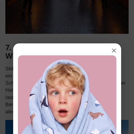
7. Skifahren und Schneespaß in
Whistler, Kanada
Skifahren und Schneespaß in Whistler, Kanada, bieten
ein Paradies für Familien. Skifahren,
Schneeschuhwanderungen und Events wie das Whistler
Holiday Experience mit Bastel- und Spielangeboten
lassen keine Langeweile aufkommen. Eine gemütliche
Berghütte rundet den festlichen Aufenthalt inmitten
atemberaubender Gipfel ab.