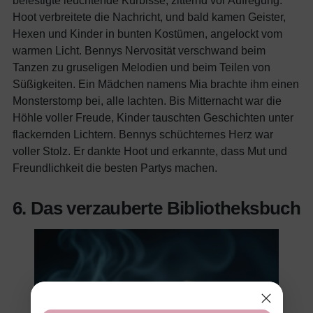
Hoot verbreitete die Nachricht, und bald kamen Geister,
Hexen und Kinder in bunten Kostümen, angelockt vom
warmen Licht. Bennys Nervosität verschwand beim
Tanzen zu gruseligen Melodien und beim Teilen von
Süßigkeiten. Ein Mädchen namens Mia brachte ihm einen
Monsterstomp bei, alle lachten. Bis Mitternacht war die
Höhle voller Freude, Kinder tauschten Geschichten unter
flackernden Lichtern. Bennys schüchternes Herz war
voller Stolz. Er dankte Hoot und erkannte, dass Mut und
Freundlichkeit die besten Partys machen.
6. Das verzauberte Bibliotheksbuch