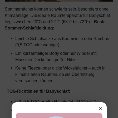
Sommernächte können schwierig sein, besonders ohne
Klimaanlage. Die ideale Raumtemperatur für Babyschlaf
liegt zwischen 20°C und 22°C (68°F bis 72°F).
Beste
Sommer-Schlafkleidung:
Leichte Schlafsäcke aus Baumwolle oder Bambus
(0,5 TOG oder weniger).
Ein kurzärmeliger Body oder nur Windel mit
Musselin-Decke bei großer Hitze.
Keine Fleece- oder dicke Wickeltücher – auch in
klimatisierten Räumen, da sie Überhitzung
verursachen können.
TOG-Richtlinien für Babyschlaf:
0,2–0,5 TOG: Heiße Nächte (ab 24°C/75°F)
1,0 TOG: Milde Nächte