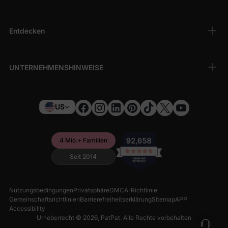
Entdecken
UNTERNEHMENSHINWEISE
US
4 Mio.+ Familien
Seit 2014
Nutzungsbedingungen
Privatsphäre
DMCA-Richtlinie
Gemeinschaftsrichtlinien
Barrierefreiheitserklärung
Sitemap
APP
Accessibility
Urheberrecht © 2026,
PatPat
. Alle Rechte vorbehalten