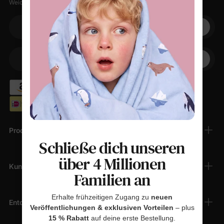
Weiche Sachen, kleine Rabatte, null Spam.
Ihre E-Mail
+1
Ihr Telefon
Produkte
Schließe dich unseren
über 4 Millionen
Kundendienst
Familien an
Erhalte frühzeitigen Zugang zu
neuen
Entdecken
Veröffentlichungen & exklusiven Vorteilen
– plus
15 % Rabatt
auf deine erste Bestellung.