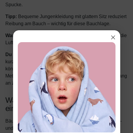
Spucke.
Tipp:
Bequeme Jungenkleidung mit glattem Sitz reduziert
Reibung am Bauch – wichtig für diese Bauchlage.
Warum es wirkt:
Der sanfte Druck auf den Bauch hilft, die
Luft herauszudrücken.
Du willst es sehen? Stell dir vor:
„Schau dir unser
kurzes Video zum Bäuerchen machen hier an!“ (Hier
könntest du später ein Video einbinden.) Wähle eine
Methode, schnapp dir bequeme Babybekleidung und fang
an zu klopfen!
Warum bequeme Babybekleidung
einen Unterschied macht
Bäuerchen fällt leichter, wenn dein Baby entspannt ist –
und das Outfit spielt dabei heimlich eine Rolle. Enge