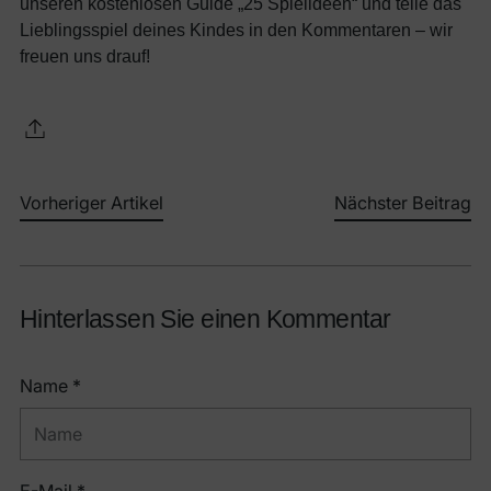
unseren kostenlosen Guide „25 Spielideen“ und teile das
Lieblingsspiel deines Kindes in den Kommentaren – wir
freuen uns drauf!
Vorheriger Artikel
Nächster Beitrag
Hinterlassen Sie einen Kommentar
Name *
E-Mail *