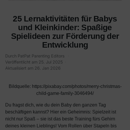
25 Lernaktivitäten für Babys
und Kleinkinder: Spaßige
Spielideen zur Förderung der
Entwicklung
Durch PatPat Parenting Editors
·
Veröffentlicht am
25. Jul 2025
·
Aktualisiert am
26. Jan 2026
Bildquelle: https://pixabay.com/photos/merry-christmas-
child-game-family-3046494/
Du fragst dich, wie du dein Baby den ganzen Tag
beschäftigen kannst? Hier ein Geheimnis: Spielzeit ist
nicht nur Spaß – sie ist das beste Training fürs Gehirn
deines kleinen Lieblings! Vom Rollen über Stapeln bis