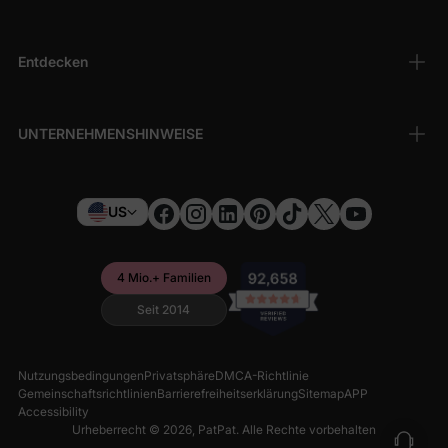
Entdecken
UNTERNEHMENSHINWEISE
US
4 Mio.+ Familien
Seit 2014
Nutzungsbedingungen
Privatsphäre
DMCA-Richtlinie
Gemeinschaftsrichtlinien
Barrierefreiheitserklärung
Sitemap
APP
Accessibility
Urheberrecht © 2026,
PatPat
. Alle Rechte vorbehalten