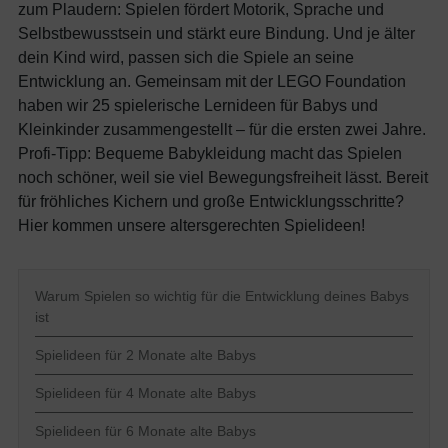
zum Plaudern: Spielen fördert Motorik, Sprache und
Selbstbewusstsein und stärkt eure Bindung. Und je älter
dein Kind wird, passen sich die Spiele an seine
Entwicklung an. Gemeinsam mit der LEGO Foundation
haben wir 25 spielerische Lernideen für Babys und
Kleinkinder zusammengestellt – für die ersten zwei Jahre.
Profi-Tipp: Bequeme Babykleidung macht das Spielen
noch schöner, weil sie viel Bewegungsfreiheit lässt. Bereit
für fröhliches Kichern und große Entwicklungsschritte?
Hier kommen unsere altersgerechten Spielideen!
Warum Spielen so wichtig für die Entwicklung deines Babys
ist
Spielideen für 2 Monate alte Babys
Spielideen für 4 Monate alte Babys
Spielideen für 6 Monate alte Babys