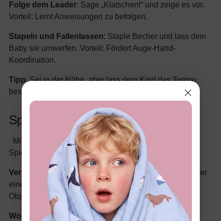
Folge dem Leader
: Sage „Klatschen!“ und zeige es vor.
Vorteil: Lernt Anweisungen zu befolgen.
Stapeln und Fallenlassen
: Staple Becher und lass dein
Baby sie umwerfen. Vorteil: Fördert Auge-Hand-
Koordination.
Tipp
: Sei in der Nähe, aber lass dein Kind das Tempo
bestimmen.
Spielideen für 1 Jahr alte Babys
Mit 1 Jahr werden sie zu kleinen Lauflern-Kindern.
Spiele das:
Verstecken und Suchen
: Verstecke ein Spielzeug unter
einer Decke und hilf beim Finden. Vorteil: Fördert
Objektbeständigkeit.
Wort-Spaß!
: Benenne, was dein Kind zeigt („Ball!“).