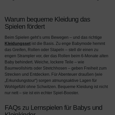
Warum bequeme Kleidung das
Spielen fördert
Beim Spielen geht’s ums Bewegen – und das richtige
Kleidungsset
ist die Basis. Zu enge Babymode hemmt
das Greifen, Rollen oder Stapeln – stell dir einen zu
engen Strampler vor, der das Rollen beim 6-Monate alten
Baby behindert. Weiche, lockere Teile – wie
Baumwollshirts oder Stretchhosen – geben Freiheit zum
Strecken und Entdecken. Für Abenteuer draußen (wie
„Erkundungstour“) sorgen atmungsaktive Lagen für
Wohlgefühl ohne Schwitzen. Bequeme Kleidung ist nicht
nur nett – sie ist ein echter Spiel-Booster.
FAQs zu Lernspielen für Babys und
Kleinkinder