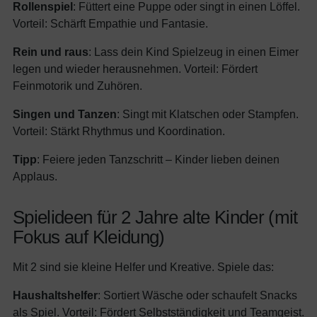
Rollenspiel
: Füttert eine Puppe oder singt in einen Löffel.
Vorteil: Schärft Empathie und Fantasie.
Rein und raus
: Lass dein Kind Spielzeug in einen Eimer
legen und wieder herausnehmen. Vorteil: Fördert
Feinmotorik und Zuhören.
Singen und Tanzen
: Singt mit Klatschen oder Stampfen.
Vorteil: Stärkt Rhythmus und Koordination.
Tipp
: Feiere jeden Tanzschritt – Kinder lieben deinen
Applaus.
Spielideen für 2 Jahre alte Kinder (mit
Fokus auf Kleidung)
Mit 2 sind sie kleine Helfer und Kreative. Spiele das:
Haushaltshelfer
: Sortiert Wäsche oder schaufelt Snacks
als Spiel. Vorteil: Fördert Selbstständigkeit und Teamgeist.