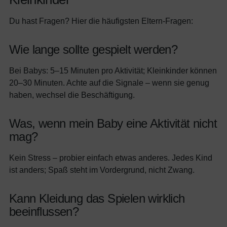
Du hast Fragen? Hier die häufigsten Eltern-Fragen:
Wie lange sollte gespielt werden?
Bei Babys: 5–15 Minuten pro Aktivität; Kleinkinder können
20–30 Minuten. Achte auf die Signale – wenn sie genug
haben, wechsel die Beschäftigung.
Was, wenn mein Baby eine Aktivität nicht
mag?
Kein Stress – probier einfach etwas anderes. Jedes Kind
ist anders; Spaß steht im Vordergrund, nicht Zwang.
Kann Kleidung das Spielen wirklich
beeinflussen?