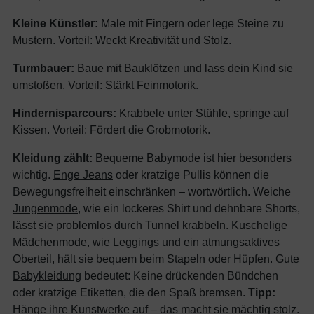
Kleine Künstler:
Male mit Fingern oder lege Steine zu
Mustern. Vorteil: Weckt Kreativität und Stolz.
Turmbauer:
Baue mit Bauklötzen und lass dein Kind sie
umstoßen. Vorteil: Stärkt Feinmotorik.
Hindernisparcours:
Krabbele unter Stühle, springe auf
Kissen. Vorteil: Fördert die Grobmotorik.
Kleidung zählt:
Bequeme Babymode ist hier besonders
wichtig.
Enge Jeans
oder kratzige Pullis können die
Bewegungsfreiheit einschränken – wortwörtlich. Weiche
Jungenmode
, wie ein lockeres Shirt und dehnbare Shorts,
lässt sie problemlos durch Tunnel krabbeln. Kuschelige
Mädchenmode
, wie Leggings und ein atmungsaktives
Oberteil, hält sie bequem beim Stapeln oder Hüpfen. Gute
Babykleidung
bedeutet: Keine drückenden Bündchen
oder kratzige Etiketten, die den Spaß bremsen.
Tipp:
Hänge ihre Kunstwerke auf – das macht sie mächtig stolz.