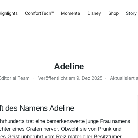
ighlights
ComfortTech™
Momente
Disney
Shop
Story
Adeline
Editorial Team
·
Veröffentlicht am
9. Dez 2025
·
Aktualisiert
ft des Namens Adeline
hrhunderts trat eine bemerkenswerte junge Frau namens
ochter eines Grafen hervor. Obwohl sie von Prunk und
nes Geist unberührt vom Reiz materieller Besitztümer.