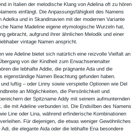
d in Italien der melodische Klang von Adelina oft zu hören
s Namens einfängt. Die Anpassungsfähigkeit des Namens
en Adelka und in Skandinavien mit der modernen Variante
sche Name Madeline eigene etymologische Wurzeln hat,
ung gebracht, aufgrund ihrer ähnlichen Melodik und einer
iebhaber vintage Namen anspricht.
ie Adeline bietet sich natürlich eine reizvolle Vielfalt an
 Übergang von der Kindheit zum Erwachsenenalter
ören die lebhafte Addie, die prägnante Ada und die
als eigenständige Namen Beachtung gefunden haben.
 und luftig – oder Linny sowie verspielte Optionen wie Del
andbreite an Möglichkeiten, die Persönlichkeit und
bereichern der Spitzname Addy mit seinem aufmunternden
ät, die mit Adeline verbunden ist. Die Endsilben des Namens
n wie Line oder Lina, während erfinderische Kombinationen
 verleihen. Für diejenigen, die etwas weniger Gewöhnliches
 Adi, die elegante Aida oder die lebhafte Ena besondere