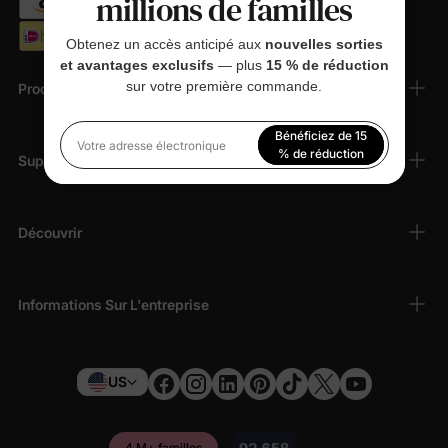
millions de familles
Obtenez un accès anticipé aux
nouvelles sorties
et avantages exclusifs
— plus
15 % de réduction
sur votre première commande.
Produits
Bénéficiez de 15
Votre adresse électronique
% de réduction
Support Client
En vous inscrivant, vous acceptez notre
Politique de
confidentialité
Découvrir
Informations Sur L'entreprise
US
4 M+ familles