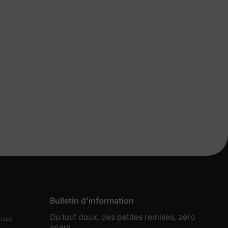
s de
lles
Bulletin d'information
ies et
Du tout doux, des petites remises, zéro
nses
sur votre
spam.