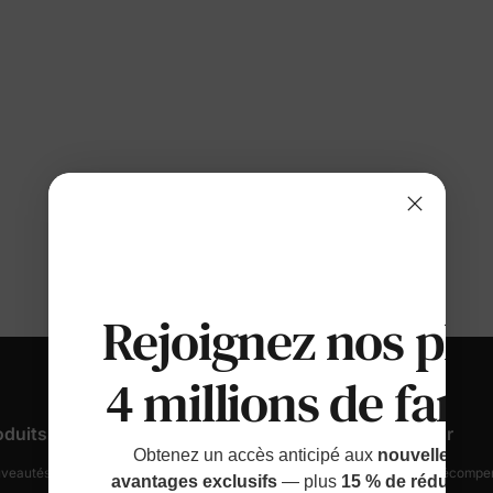
Rejoignez nos plu
4 millions de fami
oduits
Support Client
Découvrir
Obtenez un accès anticipé aux
nouvelles sort
veautés Et En Vedette
Suivez Votre Commande
Fidélité & Récompe
avantages exclusifs
— plus
15 % de réduction