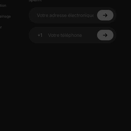
tion
ainage
Votre adresse électronique
ciez de
r
% de
ction
+1
Votre téléphone
fidentialité