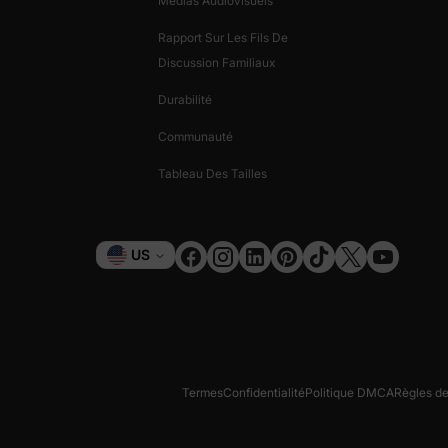
Médias Audiovisuels
Rapport Sur Les Fils De
Discussion Familiaux
Durabilité
Communauté
Tableau Des Tailles
Monnaie
US
Termes
Confidentialité
Politique DMCA
Règles d