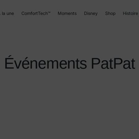
 la une
ComfortTech™
Moments
Disney
Shop
Histoire
Événements PatPat