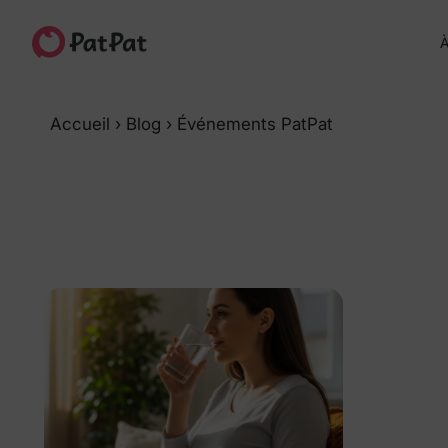
À
Accueil
›
Blog
›
Événements PatPat