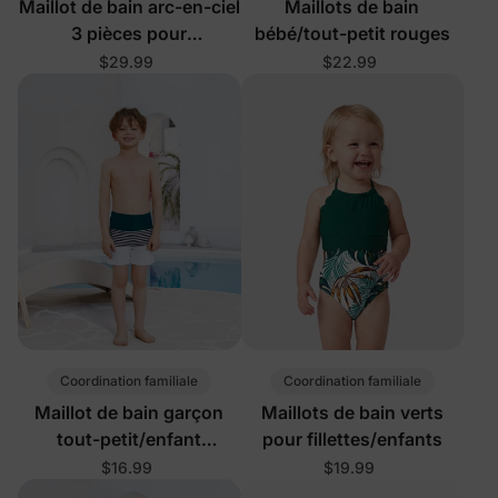
Maillot de bain arc-en-ciel
Maillots de bain
3 pièces pour
bébé/tout-petit rouges
fillettes/enfants
$29.99
$22.99
multicolore
Coordination familiale
Coordination familiale
Maillot de bain garçon
Maillots de bain verts
tout-petit/enfant
pour fillettes/enfants
turquoise
$16.99
$19.99