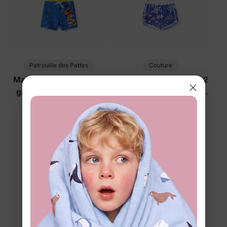
Patrouille des Pattes
Couture
Maillot de bain 2 pièces
Maillot de bain tropical 2
garçon tout-petit bleu
pièces pour fille avec
protection UPF, violet
$21.99
$26.99