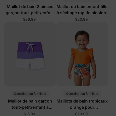
Maillot de bain 2 pièces
Maillot de bain enfant fille
garçon tout-petit/enfant
à séchage rapide bicolore
rouge
$26.99
$20.99
Coordination familiale
Coordination familiale
Maillot de bain garçon
Maillots de bain tropicaux
tout-petit/enfant à
orange pour
séchage rapide à blocs de
fillettes/enfants
$15.99
$23.99