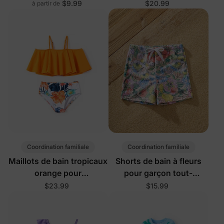
fillettes/enfants
fillettes/enfants
$9.99
$20.99
à partir de
Coordination familiale
Coordination familiale
Maillots de bain tropicaux
Shorts de bain à fleurs
orange pour
pour garçon tout-
fillettes/enfants
petit/enfant
$23.99
$15.99