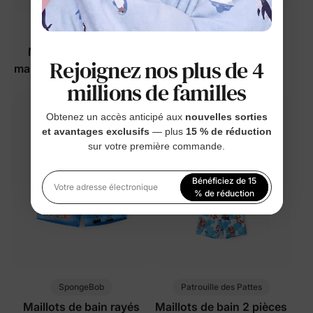
Patrouille des Pattes
SpongeBob
Maillot de bain sans
Maillots de bain UPF
Rejoignez nos plus de 4
manches UPF pour petite
jaunes pour
millions de familles
fille Rose vif
fillettes/enfants
$22.99
$22.99
Obtenez un accès anticipé aux
nouvelles sorties
et avantages exclusifs
— plus
15 % de réduction
sur votre première commande.
Bénéficiez de 15
Votre adresse électronique
% de réduction
En vous inscrivant, vous acceptez notre
Politique de
confidentialité
SpongeBob
Patrouille des Pattes
Maillots de bain rayés
Maillots de bain 2 pièces