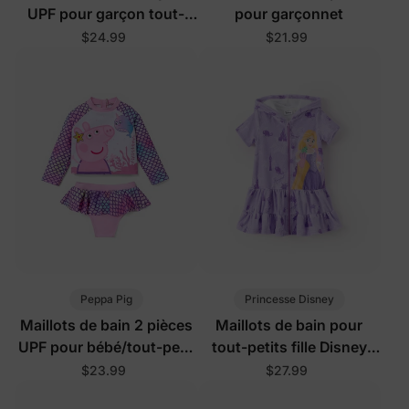
UPF pour garçon tout-
pour garçonnet
petit/enfant
$24.99
$21.99
Peppa Pig
Princesse Disney
Maillots de bain 2 pièces
Maillots de bain pour
UPF pour bébé/tout-petit
tout-petits fille Disney
rose
Raiponce violet
$23.99
$27.99