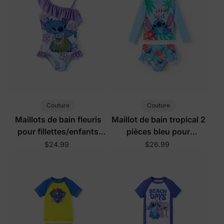
Couture
Couture
Maillots de bain fleuris
Maillot de bain tropical 2
pour fillettes/enfants
pièces bleu pour
violet
fillettes/enfants avec
$24.99
$26.99
protection UPF