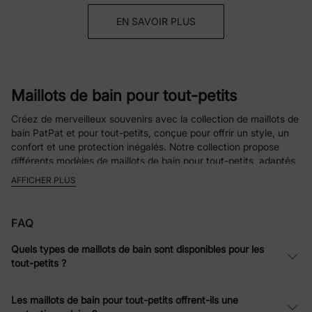
EN SAVOIR PLUS
Maillots de bain pour tout-petits
Créez de merveilleux souvenirs avec la collection de maillots de
bain PatPat et pour tout-petits, conçue pour offrir un style, un
confort et une protection inégalés. Notre collection propose
différents modèles de maillots de bain pour tout-petits, adaptés
à la personnalité et aux besoins de chaque enfant.
AFFICHER PLUS
Pourquoi choisir nos maillots de bain pour
tout-petits
FAQ
Nos maillots de bain pour tout-petits allient fonctionnalité et
Quels types de maillots de bain sont disponibles pour les
plaisir ! Avec leurs couleurs vives et leurs superbes motifs
tout-petits ?
inspirés de personnages célèbres et appréciés comme Minnie
Mouse de Disney et Skye de la Pat'Patrouille, votre enfant les
Les maillots de bain pour tout-petits offrent-ils une
adorera à coup sûr. Leurs tissus doux, amples et extensibles, à