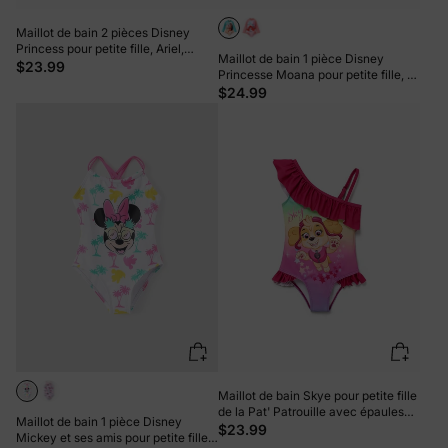
Maillot de bain 2 pièces Disney
Princess pour petite fille, Ariel,
Maillot de bain 1 pièce Disney
Moana, Raiponce, Tiana et Belle,
$23.99
Princesse Moana pour petite fille, à
imprimé à pois et fleurs, UPF 50+,
volants, fermeture éclair, manches
$24.99
rose
longues, UPF 40+, turquoise
Maillot de bain Skye pour petite fille
de la Pat' Patrouille avec épaules
Maillot de bain 1 pièce Disney
inclinées Roseo
$23.99
Mickey et ses amis pour petite fille,