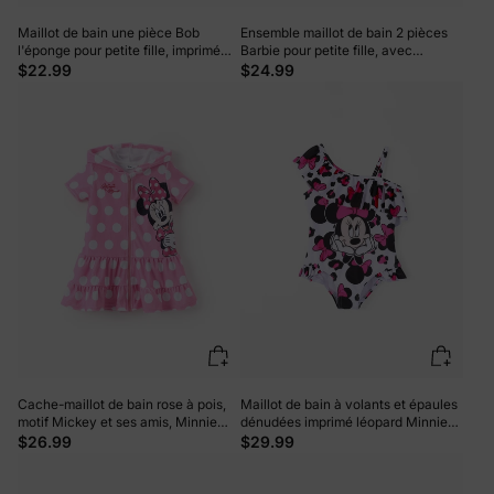
Maillot de bain une pièce Bob
Ensemble maillot de bain 2 pièces
l'éponge pour petite fille, imprimé
Barbie pour petite fille, avec
dégradé, ourlet à volants, protection
lunettes à rayures, imprimé cocotier,
$22.99
$24.99
UPF 50+, jaune
débardeur et short à nœud papillon,
protection UPF 50+, rose vif
Cache-maillot de bain rose à pois,
Maillot de bain à volants et épaules
motif Mickey et ses amis, Minnie
dénudées imprimé léopard Minnie
Mouse, capuche zippée et ourlet
pour petite fille Disney Mickey et
$26.99
$29.99
volanté, pour petite fille (Disney).
ses amis Roseo