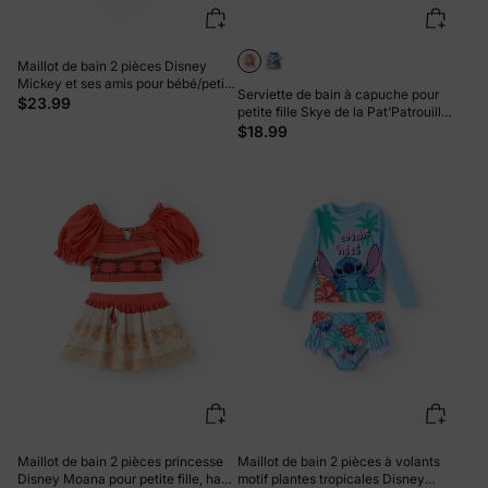
Maillot de bain 2 pièces Disney
Mickey et ses amis pour bébé/petite
Serviette de bain à capuche pour
fille, motif pastèque à pois, brodé
$23.99
petite fille Skye de la Pat'Patrouille,
avec écusson Minnie, rouge
rose
$18.99
pastèque
Maillot de bain 2 pièces princesse
Maillot de bain 2 pièces à volants
Disney Moana pour petite fille, haut
motif plantes tropicales Disney