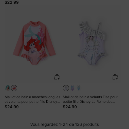
imprimé floral Minnie Mouse, UPF
$22.99
50+, blanc
Maillot de bain à manches longues
Maillot de bain à volants Elsa pour
et volants pour petite fille Disney
petite fille Disney La Reine des
Princess Ariel, colorblock, fermeture
Neiges, protection UPF 50+, bleu
$24.99
$24.99
éclair, UPF 40+, rose foncé
Vous regardez 1-24 de 136 produits