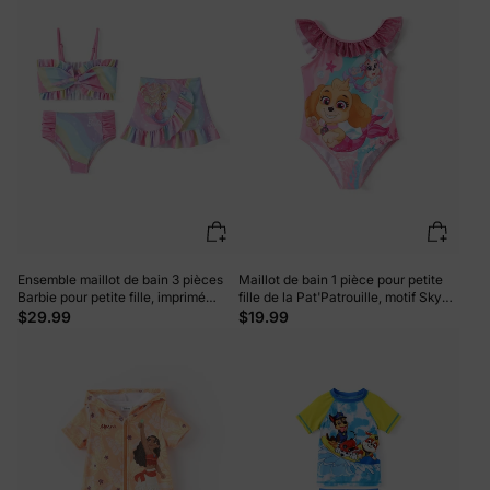
Ensemble maillot de bain 3 pièces
Maillot de bain 1 pièce pour petite
Barbie pour petite fille, imprimé
fille de la Pat'Patrouille, motif Skye,
sirène arc-en-ciel magique,
matière brillante, volants, protection
$29.99
$19.99
multicolore
UPF 50+, rose vif