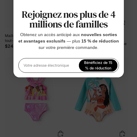
Rejoignez nos plus de 4
millions de familles
Obtenez un accès anticipé aux
nouvelles sorties
Maillot de bain Bob l'éponge pour
tout-petit/enfant garçon, 1 pièce,
et avantages exclusifs
— plus
15 % de réduction
Serviette de bain à capuche Chase
motif personnage/rayures, UPF 50+,
$24.99
sur votre première commande.
pour tout-petit garçon de la
orange
Pat'Patrouille, bleue
$18.99
Bénéficiez de 15
Votre adresse électronique
% de réduction
En vous inscrivant, vous acceptez notre
Politique de
confidentialité