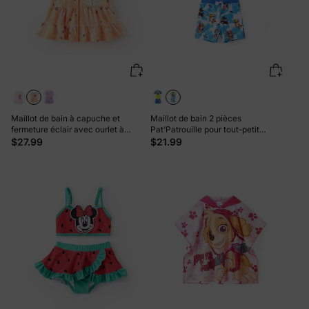
Maillot de bain à capuche et
Maillot de bain 2 pièces
fermeture éclair avec ourlet à
Pat'Patrouille pour tout-petit
volants pour petite fille Motif
garçon, haut et short colorblock
$27.99
$21.99
princesse Disney Moana Orange
Chase Marshall Rubble, bleu marine