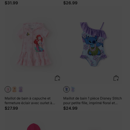
à manches bouffantes et jupe UPF
Stitch pour petite fille, protection
$31.99
$26.99
50+, orange et rouge
UPF 50+, bleu
Maillot de bain à capuche et
Maillot de bain 1 pièce Disney Stitch
fermeture éclair avec ourlet à
pour petite fille, imprimé floral et
volants pour petite fille Disney
rayé coloré, épaules dénudées,
$27.99
$24.99
Princess Ariel, imprimé coquillage,
volants, UPF 50+, violet
rose