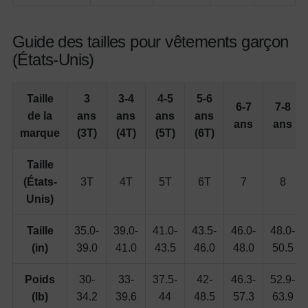
Guide des tailles pour vêtements garçon
(États-Unis)
Taille
3
3-4
4-5
5-6
6-7
7-8
de la
ans
ans
ans
ans
ans
ans
marque
(3T)
(4T)
(5T)
(6T)
Taille
(États-
3T
4T
5T
6T
7
8
Unis)
Taille
35.0-
39.0-
41.0-
43.5-
46.0-
48.0-
(in)
39.0
41.0
43.5
46.0
48.0
50.5
Poids
30-
33-
37.5-
42-
46.3-
52.9-
(lb)
34.2
39.6
44
48.5
57.3
63.9