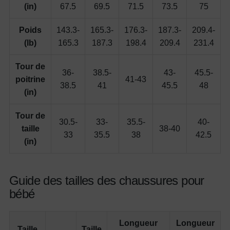
(in)
67.5
69.5
71.5
73.5
75
Poids
143.3-
165.3-
176.3-
187.3-
209.4-
(lb)
165.3
187.3
198.4
209.4
231.4
Tour de
36-
38.5-
43-
45.5-
poitrine
41-43
38.5
41
45.5
48
(in)
Tour de
30.5-
33-
35.5-
40-
taille
38-40
33
35.5
38
42.5
(in)
Guide des tailles des chaussures pour
bébé
Longueur
Longueur
Taille
Taille