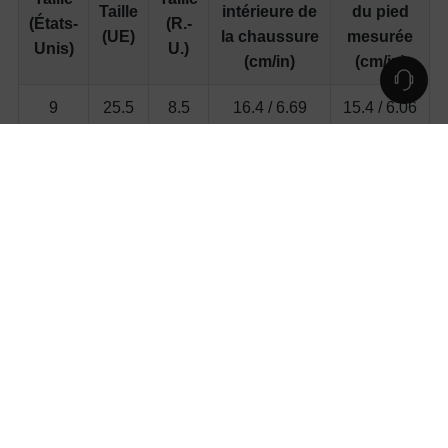
Taille
intérieure de
du pied
(États-
(R.-
(UE)
la chaussure
mesurée
Unis)
U.)
(cm/in)
(cm/in)
9
25.5
8.5
16.4 / 6.69
15.4 / 6.06
9.5
26
9
17 / 6.81
15.6 / 6.14
10
27
9.5
17.6 / 6.93
15.9 / 6.26
10.5
27.5
10
18 / 7.09
16.3 / 6.41
11
28
10.5
18.5 / 7.2
16.9 / 6.65
11.5
28.5
11
18.8 / 7.32
16.9 / 6.65
12
29
11.5
19.3 / 7.44
17.2 / 6.77
12.5
30
12
19.7 / 7.64
17.8 / 7.01