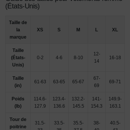
(États-Unis)
Taille de
la
XS
S
M
L
XL
marque
Taille
12-
(États-
0-2
4-6
8-10
16-18
14
Unis)
Taille
67-
61-63
63-65
65-67
69-71
(in)
69
Poids
114.6-
123.4-
132.2-
141-
149.9-
(lb)
127.9
136.6
145.5
154.3
163.1
Tour de
31.5-
33.5-
35.5-
38-
40.5-
poitrine