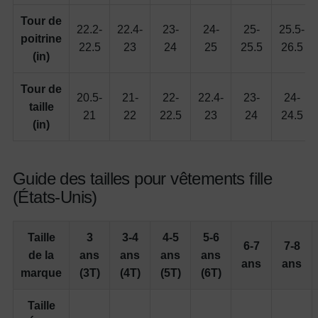
Tour de
22.2-
22.4-
23-
24-
25-
25.5-
poitrine
22.5
23
24
25
25.5
26.5
(in)
Tour de
20.5-
21-
22-
22.4-
23-
24-
taille
21
22
22.5
23
24
24.5
(in)
Guide des tailles pour vêtements fille
(États-Unis)
Taille
3
3-4
4-5
5-6
6-7
7-8
de la
ans
ans
ans
ans
ans
ans
marque
(3T)
(4T)
(5T)
(6T)
Taille