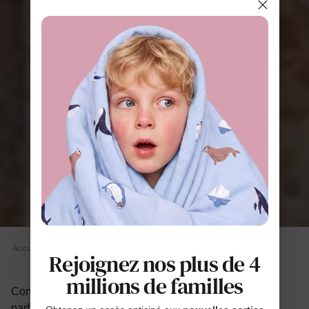
Accueil
Tableau des tailles
Rejoignez nos plus de 4
millions de familles
Consultez nos tableaux de tailles pour trouver la coupe
parfaite pour vos enfants et leurs vêtements.