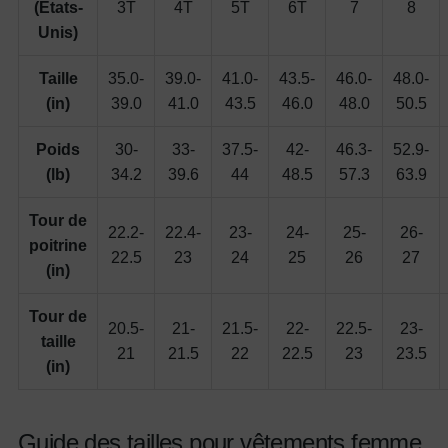
(États-
3T
4T
5T
6T
7
8
Unis)
Taille
35.0-
39.0-
41.0-
43.5-
46.0-
48.0-
(in)
39.0
41.0
43.5
46.0
48.0
50.5
Poids
30-
33-
37.5-
42-
46.3-
52.9-
(lb)
34.2
39.6
44
48.5
57.3
63.9
Tour de
22.2-
22.4-
23-
24-
25-
26-
poitrine
22.5
23
24
25
26
27
(in)
Tour de
20.5-
21-
21.5-
22-
22.5-
23-
taille
21
21.5
22
22.5
23
23.5
(in)
Guide des tailles pour vêtements femme