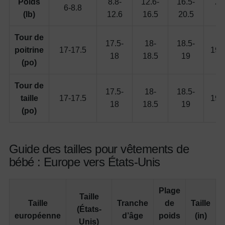
Poids
8.8-
12.6-
16.5-
20
6-8.8
(lb)
12.6
16.5
20.5
24
Tour de
17.5-
18-
18.5-
poitrine
17-17.5
19-
18
18.5
19
(po)
Tour de
17.5-
18-
18.5-
taille
17-17.5
19-
18
18.5
19
(po)
Guide des tailles pour vêtements de
bébé : Europe vers États-Unis
Plage
Taille
Taille
Tranche
de
Taille
(États-
européenne
d’âge
poids
(in)
Unis)