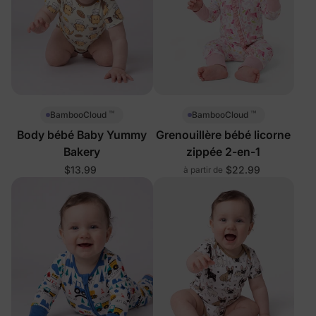
™
™
BambooCloud
BambooCloud
Body bébé Baby Yummy
Grenouillère bébé licorne
Bakery
zippée 2-en-1
$13.99
$22.99
à partir de