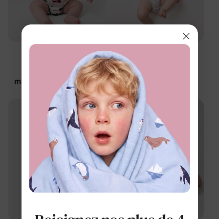
™
DayFlex
BambooCloud
Lot de 2 bodies à
Body gris pour bébé
manches longues Petit
$11.99
Camion pour bébé
$29.99