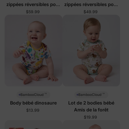
zippées réversibles pour
zippées réversibles pour
bébé
bébé avec motif animal
$59.99
$49.99
™
™
BambooCloud
BambooCloud
Body bébé dinosaure
Lot de 2 bodies bébé
Amis de la forêt
$13.99
$19.99