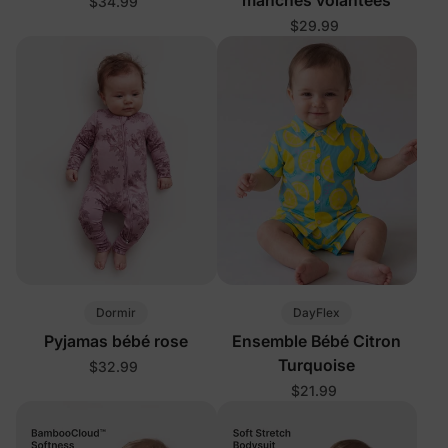
$34.99
$29.99
Dormir
DayFlex
Pyjamas bébé rose
Ensemble Bébé Citron
Turquoise
$32.99
$21.99