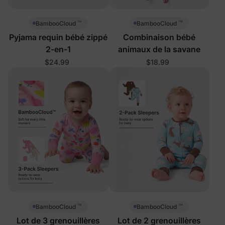
™
™
BambooCloud
BambooCloud
Pyjama requin bébé zippé
Combinaison bébé
2-en-1
animaux de la savane
$24.99
$18.99
™
™
BambooCloud
BambooCloud
Lot de 3 grenouillères
Lot de 2 grenouillères