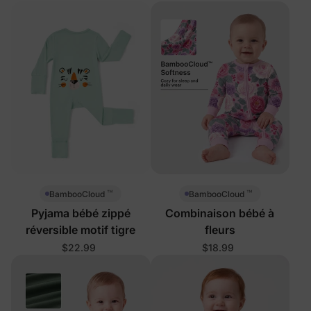
™
™
BambooCloud
BambooCloud
Pyjama bébé zippé
Combinaison bébé à
réversible motif tigre
fleurs
$22.99
$18.99