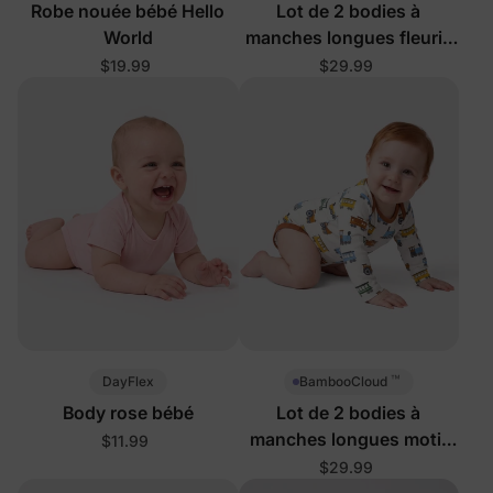
Robe nouée bébé Hello
Lot de 2 bodies à
World
manches longues fleuris
pour bébé
$19.99
$29.99
™
DayFlex
BambooCloud
Body rose bébé
Lot de 2 bodies à
manches longues motif
$11.99
train Choo Choo pour
$29.99
bébé