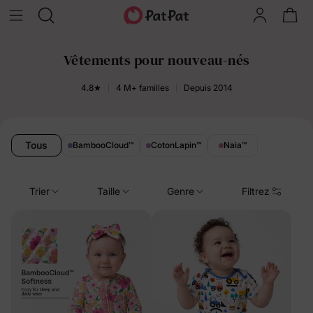
Vêtements pour nouveau-nés
4.8★
4 M+ familles
Depuis 2014
Tous
BambooCloud
™
CotonLapin
™
Naia
™
Trier
Taille
Genre
Filtrez