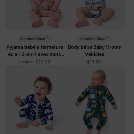
™
™
BambooCloud
BambooCloud
Pyjama bébé à fermeture
Body bébé Baby Vroom
éclair 2-en-1 avec motif
Vehicles
floral
$22.99
$13.99
à partir de