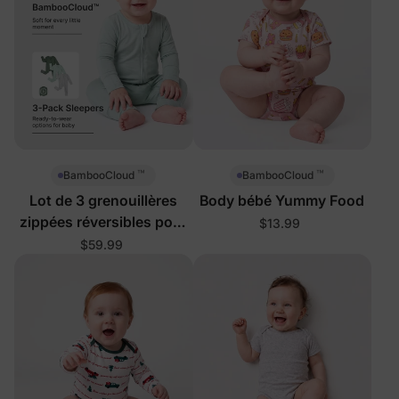
™
™
BambooCloud
BambooCloud
Lot de 3 grenouillères
Body bébé Yummy Food
zippées réversibles pour
$13.99
bébé
$59.99