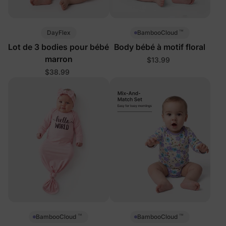
™
DayFlex
BambooCloud
Lot de 3 bodies pour bébé
Body bébé à motif floral
marron
$13.99
$38.99
™
™
BambooCloud
BambooCloud