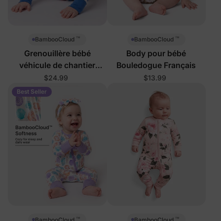
™
™
BambooCloud
BambooCloud
Grenouillère bébé
Body pour bébé
véhicule de chantier
Bouledogue Français
zippée 2-en-1
$24.99
$13.99
Best Seller
™
™
BambooCloud
BambooCloud