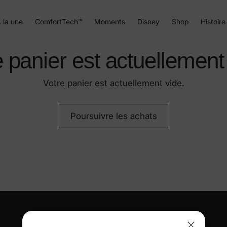
 la une
ComfortTech™
Moments
Disney
Shop
Histoire
 panier est actuellement
Votre panier est actuellement vide.
Poursuivre les achats