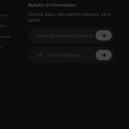
Bulletin d'information
Du tout doux, des petites remises, zéro
nses
spam.
tion
s de
ainage
Votre adresse électronique
lles
r
+1
Votre téléphone
ies et
sur votre
ciez de
% de
ction
fidentialité