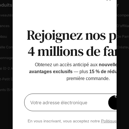
oduits
Support Client
Découvrir
veautés Et En Vedette
Suivez Votre Commande
Fidélité & Récompe
ances
Informations Sur La Livraison
Programme D'affilia
Rejoignez nos plu
mbou
Démarrer Un Retour
Programme De Parr
4 millions de fami
ille Correspondante
Politique De Retour
Programme Créateu
sonnages
Sécurité Des Achats
Blogue
Obtenez un accès anticipé aux
nouvelles sort
é (0-2 Ans)
Centre D'aide
Presse
avantages exclusifs
— plus
15 % de réduction
première commande.
-Petit (2-6 Ans)
Contactez-Nous
Patlife
nts (5-12 Ans)
Gérez Votre Vie Privée
Bénéfi
Carte-Cadeau
15 
Votre adresse électronique
rédu
Avis PatPat
En vous inscrivant, vous acceptez notre
Politique de con
Informations Sur
L'entreprise