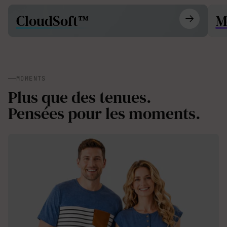
CloudSoft™
M
MOMENTS
Plus que des tenues.
Pensées pour les moments.