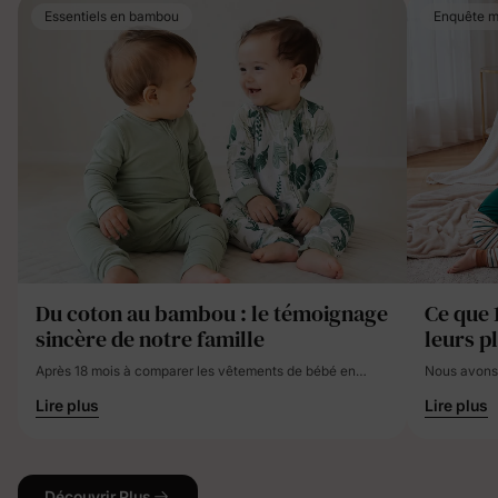
Essentiels en bambou
Enquête 
Du coton au bambou : le témoignage
Ce que 
sincère de notre famille
leurs p
les vêt
Après 18 mois à comparer les vêtements de bébé en
Nous avons 
bambou et en coton avec nos trois enfants, le bambou
grandes fru
Lire plus
Lire plus
s'est révélé supérieur pour la régulation de la
Des cauchem
température, la gestion de l'eczéma et le confort en
voici ce qu
général. Certes 25 à 40 % plus cher au départ, il a justifié
remédier.
l'investissement pour notre famille grâce à sa valeur sur
le long terme et à ses bienfaits pour la santé.
Découvrir Plus