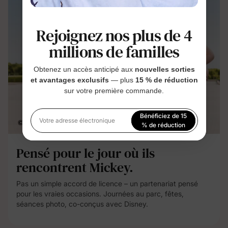
Rejoignez nos plus de 4
millions de familles
Obtenez un accès anticipé aux
nouvelles sorties
et avantages exclusifs
— plus
15 % de réduction
sur votre première commande.
Bénéficiez de 15
Votre adresse électronique
% de réduction
En vous inscrivant, vous acceptez notre
Politique de
Pensé pour le jour où ils
confidentialité
rencontrent Mickey.
Pas un simple accord de licence – un partenariat pensé
pour les vraies occasions. Journées au parc, fêtes,
séances photo, co-conçus avec Disney.