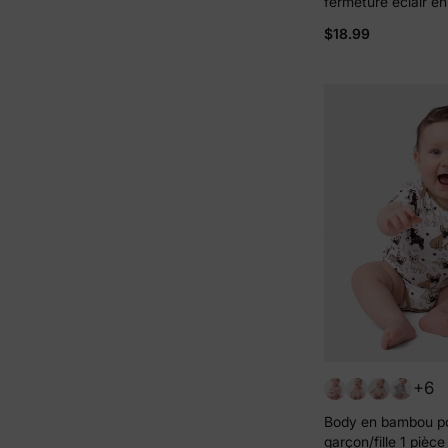
fermeture éclair en
neutre en bambou 
$18.99
clair
+6
Body en bambou p
garçon/fille 1 pièc