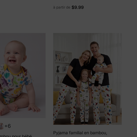
rmeture Éclair 2 Sens
viscose de bambou pour hommes,
$9.99
à partir de
nt Manches Longues
femmes, enfants et tout-petits,
 Bleu Foncé
pyjama à manches courtes
imprimé aliments et fruits
amusants Bleu
+6
Pyjama familial en bambou,
mbou pour bébé