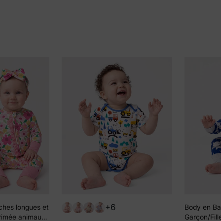
+6
ches longues et
Body en B
primée animaux,
Garçon/Fill