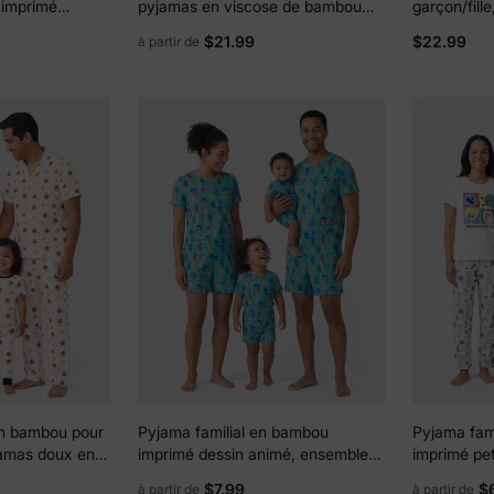
e imprimé
pyjamas en viscose de bambou
garçon/fille
ultra doux pour hommes, femmes,
fermeture é
$21.99
$22.99
à partir de
enfants, tout-petits et bébés,
orange et 
vêtements de nuit à manches
courtes avec imprimé dessert
confortable, bleu
en bambou pour
Pyjama familial en bambou
Pyjama fam
yjamas doux en
imprimé dessin animé, ensemble
imprimé pet
u pour hommes,
de pyjama assorti à manches
manches co
$7.99
$
à partir de
à partir de