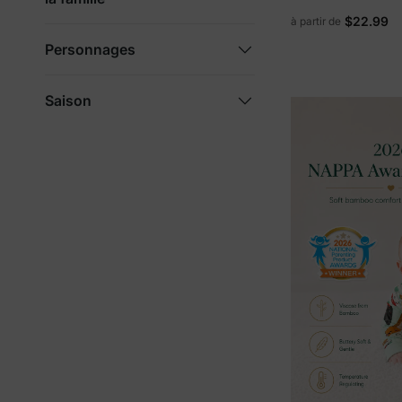
en bambou, rose f
$22.99
à partir de
éclair double sens,
avec bandeau.
Personnages
Saison