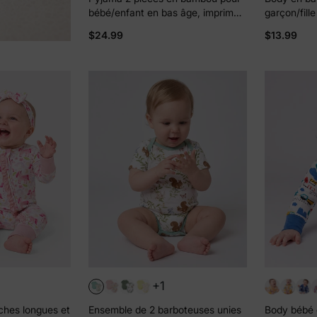
bébé/enfant en bas âge, imprimé
garçon/fill
animalier, coupe ajustée, abricot
intégral Bl
$24.99
$13.99
+1
ches longues et
Ensemble de 2 barboteuses unies
Body bébé 