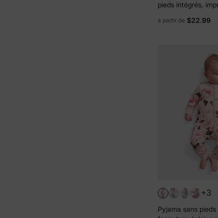
pieds intégrés, im
en bambou rose, a
$22.99
à partir de
éclair double sens,
et bandeau pour le
+3
Pyjama sans pieds 