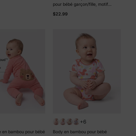
pour bébé garçon/fille, motif
ma classique bleu
animal enfantin, fermeture éclair
se boutonnée à
$22.99
double sens, verte
rtes et pantalon gris
+6
re en bambou pour bébé
Body en bambou pour bébé