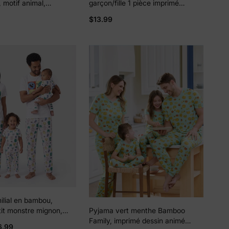
, motif animal,
garçon/fille 1 pièce imprimé
clair double sens,
intégral Rose incarnadin
$13.99
rouge
ilial en bambou,
it monstre mignon,
Pyjama vert menthe Bamboo
urtes, ensemble
Family, imprimé dessin animé
6.99