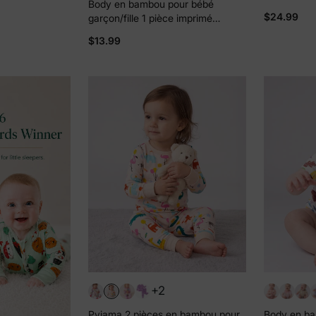
Body en bambou pour bébé
oncé, fermeture
Animé à Fe
$24.99
garçon/fille 1 pièce imprimé
 antidérapante,
Antidérapa
intégral Bleu royal
avec Pieds
$13.99
+2
Pyjama 2 pièces en bambou pour
Body en ba