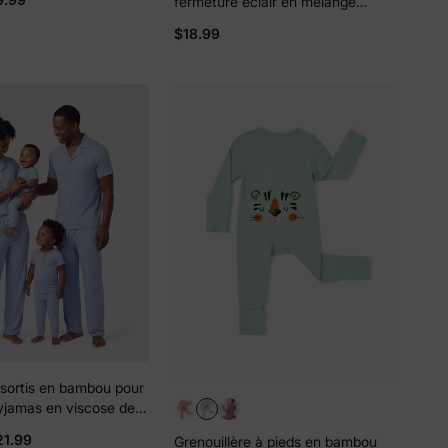
fermeture éclair en mélange
mmes, enfants, tout-
cartoon neutre en bambou pour
ébés, pyjama à
$18.99
bébé, vert foncé
urtes avec imprimé
ciez de
fortable Bleu
% de
ction
fidentialité
sortis en bambou pour
Pyjamas en viscose de
ux pour hommes,
21.99
Grenouillère à pieds en bambou
ants, tout-petits et