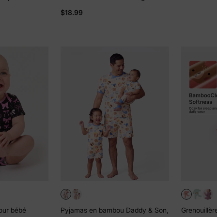
ron
neutre en bambou pour bébé, rose
bébés, pyja
$18.99
foncé
avec chemi
manches cou
bleu
our bébé
Pyjamas en bambou Daddy & Son,
Grenouillè