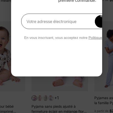
 mélange floral
1 pièce à imprimé complet Kaki
première commande.
hommes, fe
pour bébé, rose
petits et b
$13.99
manches co
Bénéfi
dessert con
15 
Votre adresse électronique
rédu
En vous inscrivant, vous acceptez notre
Politique de con
+1
Pyjamas as
la famille 
our bébé
Pyjama sans pieds ajusté à
bambou do
$
à partir de
e imprimé
fermeture éclair en mélange floral
femmes, enf