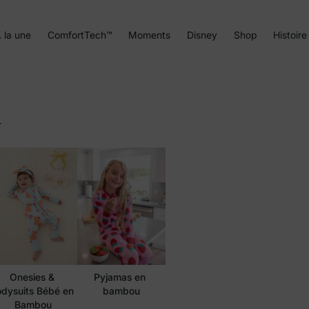
 la une
ComfortTech™
Moments
Disney
Shop
Histoire
u
Onesies & 
Pyjamas en 
dysuits Bébé en 
bambou
Bambou