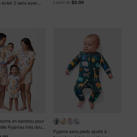
$9.99
à partir de
 éclair 2 sens avec
femmes, enfants, tout-petits et
ssin animé,
bébés, chemise à manches
nt, manches longues et
courtes unie et short vert
s de
lles
sortis en bambou pour
ies et
mille Pyjamas très doux
sur votre
Pyjama sans pieds ajusté à
 de bambou pour
9.99