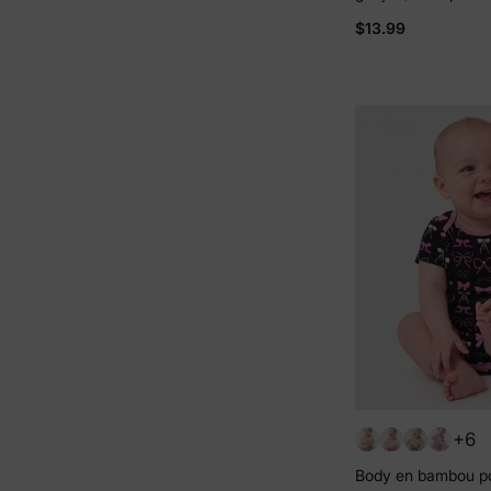
intégral Jaune mar
$13.99
+6
Body en bambou p