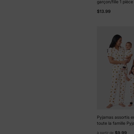
garçon/fille 1 pièc
intégral Rose violet
$13.99
Pyjamas assortis 
toute la famille P
viscose de bambo
$9.99
à partir de